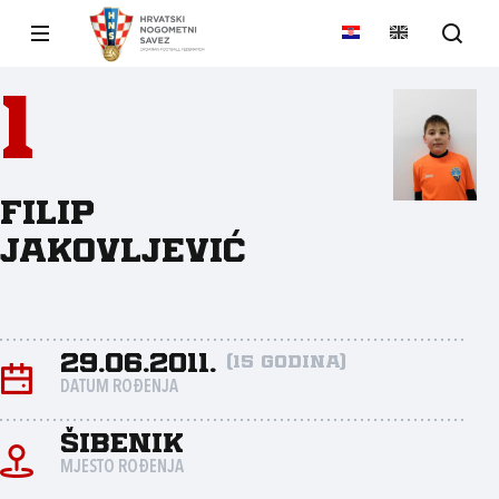
1
Filip
Jakovljević
29.06.2011.
(15 godina)
DATUM ROĐENJA
Šibenik
MJESTO ROĐENJA