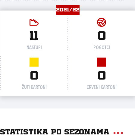
2021/22
11
0
NASTUPI
POGOTCI
0
0
ŽUTI KARTONI
CRVENI KARTONI
Statistika po sezonama