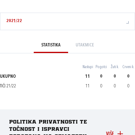
2021/22
STATISTIKA
UTAKMICE
Nastupi
Pogotci
Žuti k.
Crveni k.
UKUPNO
11
0
0
0
TIĆI 21/22
11
0
0
0
Politika privatnosti te
točnost i ispravci
VIŠE