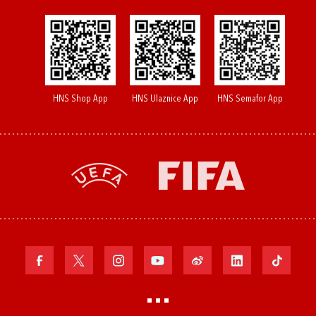
HNS Shop App
HNS Ulaznice App
HNS Semafor App