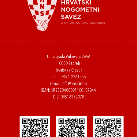
Ulica grada Vukovara 269A
10000 Zagreb
Hrvatska / Croatia
Tel:
+385 1 2361555
E-mail:
info@hns.family
IBAN: HR2523400091100187844
OIB: 08516152078