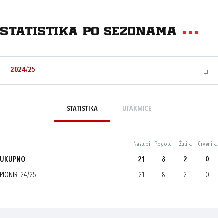
Statistika po sezonama
2024/25
STATISTIKA
UTAKMICE
Nastupi
Pogotci
Žuti k.
Crveni k.
UKUPNO
21
8
2
0
PIONIRI 24/25
21
8
2
0