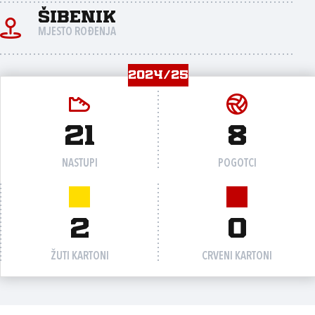
Šibenik
MJESTO ROĐENJA
2024/25
21
8
NASTUPI
POGOTCI
2
0
ŽUTI KARTONI
CRVENI KARTONI