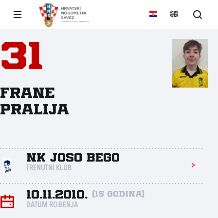
31
Frane
Pralija
NK Joso Bego
TRENUTNI KLUB
10.11.2010.
(15 godina)
DATUM ROĐENJA