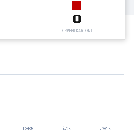
0
CRVENI KARTONI
Pogotci
Žuti k.
Crveni k.