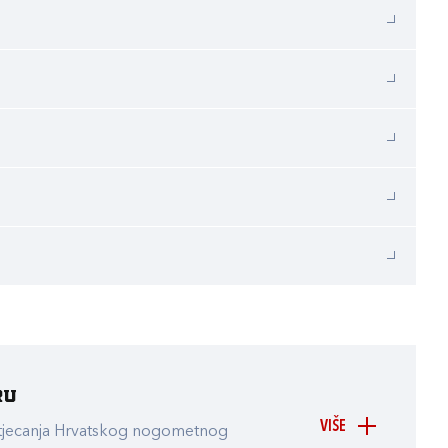
ru
VIŠE
atjecanja Hrvatskog nogometnog