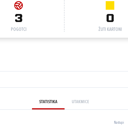
3
0
POGOTCI
ŽUTI KARTONI
STATISTIKA
UTAKMICE
Nastupi