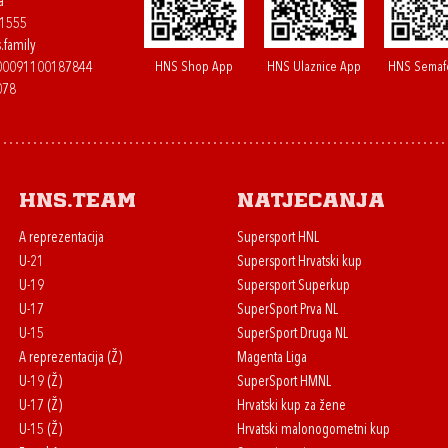
a
61555
.family
HNS Shop App
HNS Ulaznice App
HNS Semaf
400091100187844
078
HNS.team
Natjecanja
A reprezentacija
Supersport HNL
U-21
Supersport Hrvatski kup
U-19
Supersport Superkup
U-17
SuperSport Prva NL
U-15
SuperSport Druga NL
A reprezentacija (Ž)
Magenta Liga
U-19 (Ž)
SuperSport HMNL
U-17 (Ž)
Hrvatski kup za žene
U-15 (Ž)
Hrvatski malonogometni kup