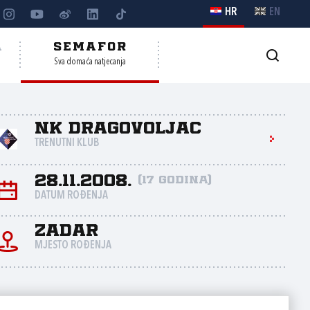
HR
EN
A
SEMAFOR
Sva domaća natjecanja
NK Dragovoljac
TRENUTNI KLUB
28.11.2008.
(17 godina)
DATUM ROĐENJA
Zadar
MJESTO ROĐENJA