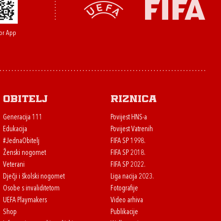
or App
Obitelj
Riznica
Generacija 111
Povijest HNS-a
Edukacija
Povijest Vatrenih
#JednaObitelj
FIFA SP 1998.
Ženski nogomet
FIFA SP 2018.
Veterani
FIFA SP 2022.
Dječji i školski nogomet
Liga nacija 2023.
Osobe s invaliditetom
Fotografije
UEFA Playmakers
Video arhiva
Shop
Publikacije