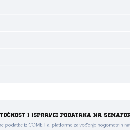
e točnost i ispravci podataka na Semafo
ualne podatke iz COMET-a, platforme za vođenje nogometnih n