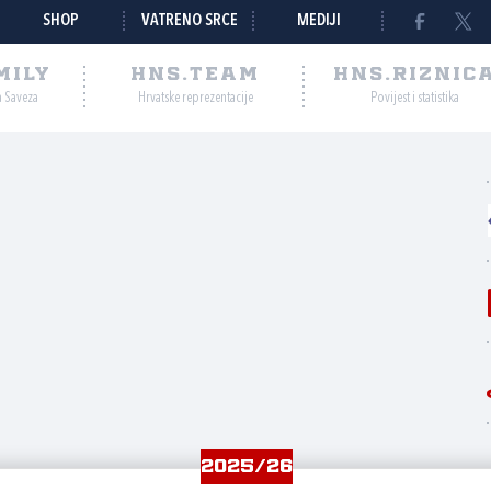
SHOP
VATRENO SRCE
MEDIJI
MILY
HNS.TEAM
HNS.RIZNIC
a Saveza
Hrvatske reprezentacije
Povijest i statistika
2025/26