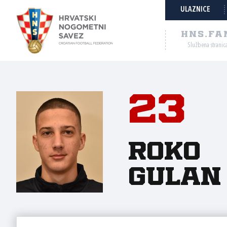
ULAZNICE
HNS.FA
Službena stranic
23
Roko
Gulan