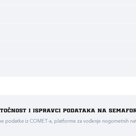
e točnost i ispravci podataka na Semafo
ualne podatke iz COMET-a, platforme za vođenje nogometnih n