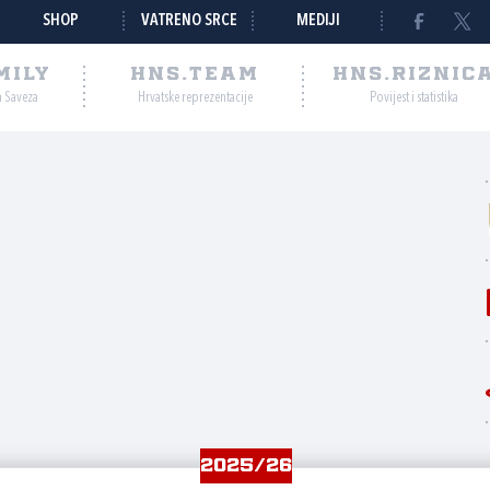
SHOP
VATRENO SRCE
MEDIJI
MILY
HNS.TEAM
HNS.RIZNIC
a Saveza
Hrvatske reprezentacije
Povijest i statistika
2025/26