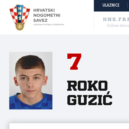
ULAZNICE
HNS.FA
Službena stranic
7
Roko
Guzić