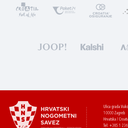
Ulica grada Vuk
10000 Zagreb
Hrvatska / Croati
Tel:
+385 1 23