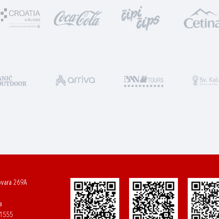
ovara 269A
a
61555