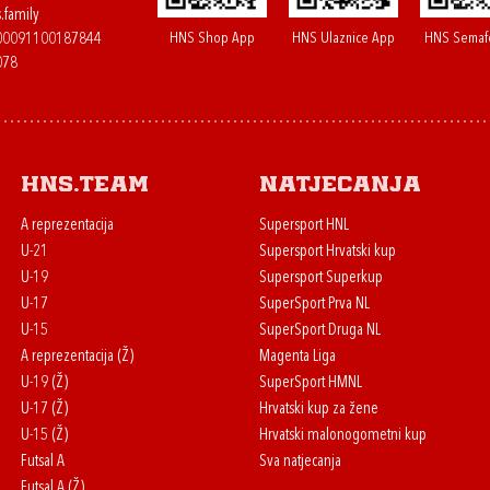
.family
HNS Shop App
HNS Ulaznice App
HNS Semaf
400091100187844
078
HNS.team
Natjecanja
A reprezentacija
Supersport HNL
U-21
Supersport Hrvatski kup
U-19
Supersport Superkup
U-17
SuperSport Prva NL
U-15
SuperSport Druga NL
A reprezentacija (Ž)
Magenta Liga
U-19 (Ž)
SuperSport HMNL
U-17 (Ž)
Hrvatski kup za žene
U-15 (Ž)
Hrvatski malonogometni kup
Futsal A
Sva natjecanja
Futsal A (Ž)