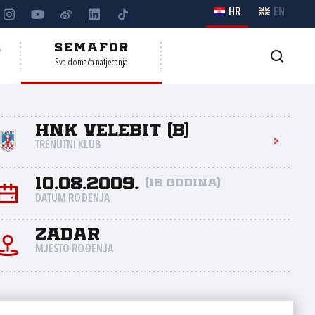
HR
EN
A
SEMAFOR
Sva domaća natjecanja
HNK Velebit (B)
TRENUTNI KLUB
10.08.2009.
(16 godina)
DATUM ROĐENJA
Zadar
MJESTO ROĐENJA