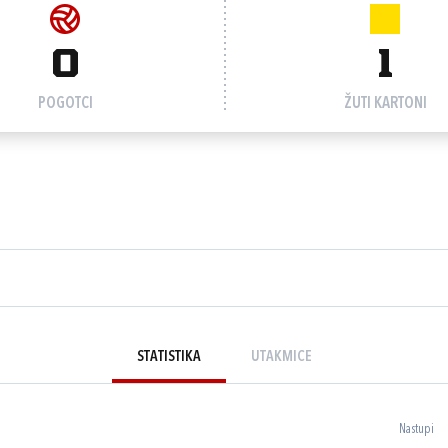
0
1
POGOTCI
ŽUTI KARTONI
STATISTIKA
UTAKMICE
Nastupi