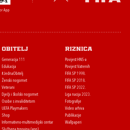
or App
Obitelj
Riznica
Generacija 111
Povijest HNS-a
Edukacija
Povijest Vatrenih
#JednaObitelj
FIFA SP 1998.
Ženski nogomet
FIFA SP 2018.
Veterani
FIFA SP 2022.
Dječji i školski nogomet
Liga nacija 2023.
Osobe s invaliditetom
Fotografije
UEFA Playmakers
Video arhiva
Shop
Publikacije
Informativno-multimedijski centar
Wallpaperi
Službena trgovina (app)