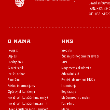
E-mail:
info@hns
IBAN: HR2523
OIB: 08516152
O nama
HNS
Povijest
Središta
Uspjesi
Županijski nogometni savezi
Predsjednik
Suci
Glavni tajnik
Nogometna akademija
Izvršni odbor
Arbitražni sud
Skupština
Propisi i dokumenti HNS-a
Pristup informacijama
Licenciranje
Opći uvjeti korištenja
Registracije
Privatnost i kolačići (hns.family)
Međunarodni transferi
Privatnost i kolačići (hns.team)
Posrednici
Uvjeti korištenja (app Semafor)
Mediji