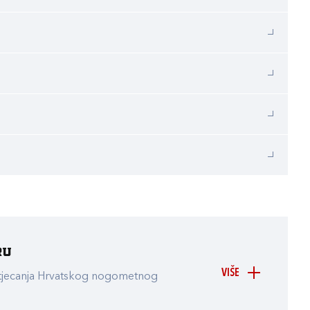
ru
VIŠE
atjecanja Hrvatskog nogometnog