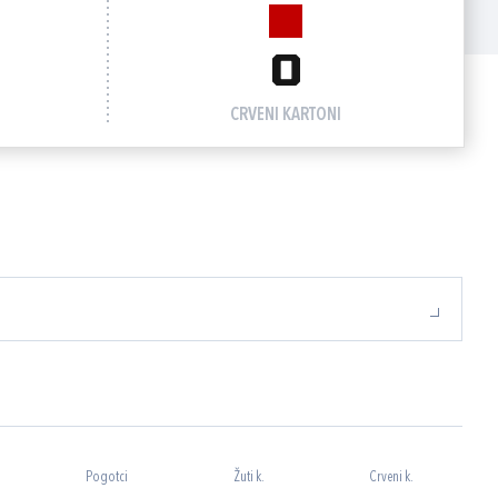
0
CRVENI KARTONI
Pogotci
Žuti k.
Crveni k.