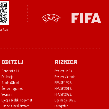
or App
Obitelj
Riznica
Generacija 111
Povijest HNS-a
Edukacija
Povijest Vatrenih
#JednaObitelj
FIFA SP 1998.
Ženski nogomet
FIFA SP 2018.
Veterani
FIFA SP 2022.
Dječji i školski nogomet
Liga nacija 2023.
Osobe s invaliditetom
Fotografije