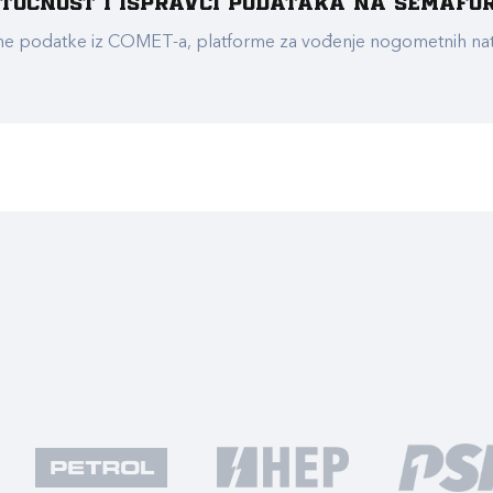
e točnost i ispravci podataka na Semafo
ualne podatke iz COMET-a, platforme za vođenje nogometnih n