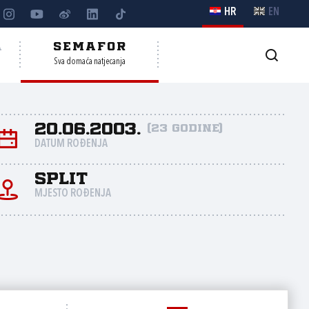
HR
EN
A
SEMAFOR
Sva domaća natjecanja
20.06.2003.
(23 godine)
DATUM ROĐENJA
Split
MJESTO ROĐENJA