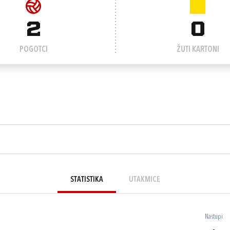
2
0
POGOTCI
ŽUTI KARTONI
STATISTIKA
UTAKMICE
Nastupi