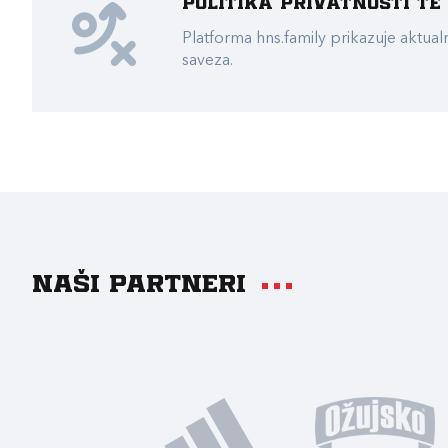
Politika privatnosti t
Platforma hns.family prikazuje akt
saveza.
Naši partneri