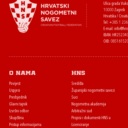
Ulica grada Vuk
10000 Zagreb
Hrvatska / Croati
Tel:
+385 1 23
E-mail:
info@hns
IBAN: HR2523
OIB: 08516152
O nama
HNS
Povijest
Središta
Uspjesi
Županijski nogometni savezi
Predsjednik
Suci
Glavni tajnik
Nogometna akademija
Izvršni odbor
Arbitražni sud
Skupština
Propisi i dokumenti HNS-a
Pristup informacijama
Licenciranje