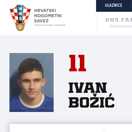
ULAZNICE
HNS.FA
Službena stranic
11
Ivan
Božić