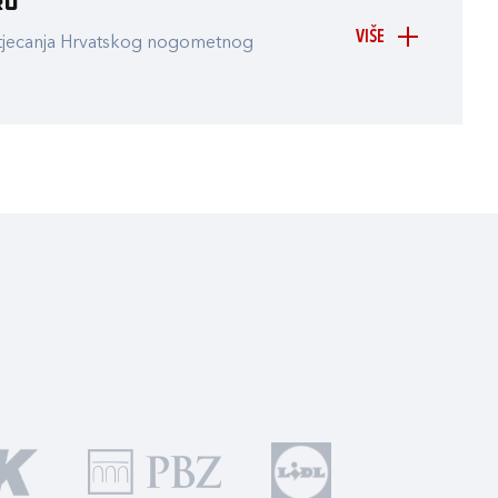
ru
VIŠE
atjecanja Hrvatskog nogometnog