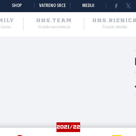
SHOP
VATRENO SRCE
MEDIJI
MILY
HNS.TEAM
HNS.RIZNIC
a Saveza
Hrvatske reprezentacije
Povijest i statistika
2021/22