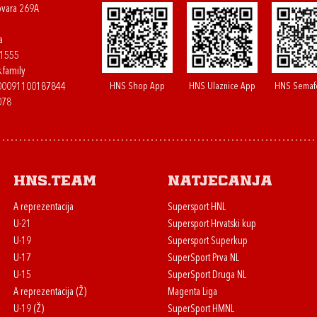
ovara 269A
a
61555
.family
HNS Shop App
HNS Ulaznice App
HNS Semaf
400091100187844
078
HNS.team
Natjecanja
A reprezentacija
Supersport HNL
U-21
Supersport Hrvatski kup
U-19
Supersport Superkup
U-17
SuperSport Prva NL
U-15
SuperSport Druga NL
A reprezentacija (Ž)
Magenta Liga
U-19 (Ž)
SuperSport HMNL