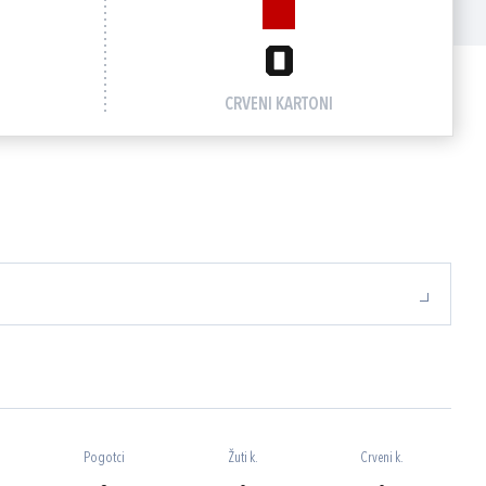
0
CRVENI KARTONI
Pogotci
Žuti k.
Crveni k.