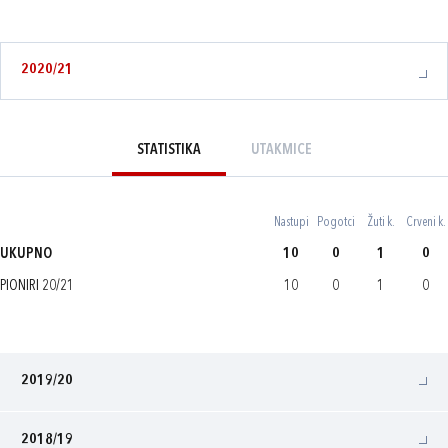
2020/21
STATISTIKA
UTAKMICE
Nastupi
Pogotci
Žuti k.
Crveni k.
UKUPNO
10
0
1
0
PIONIRI 20/21
10
0
1
0
2019/20
2018/19