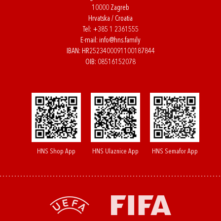
10000 Zagreb
Hrvatska / Croatia
Tel:
+385 1 2361555
E-mail:
info@hns.family
IBAN: HR2523400091100187844
OIB: 08516152078
HNS Shop App
HNS Ulaznice App
HNS Semafor App