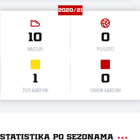
2020/21
10
0
NASTUPI
POGOTCI
1
0
ŽUTI KARTONI
CRVENI KARTONI
Statistika po sezonama