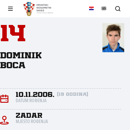
14
Dominik
Boca
10.11.2006.
(19 godina)
DATUM ROĐENJA
Zadar
MJESTO ROĐENJA