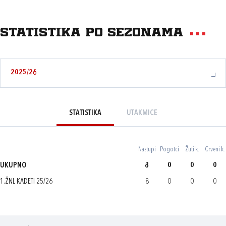
Statistika po sezonama
2025/26
STATISTIKA
UTAKMICE
Nastupi
Pogotci
Žuti k.
Crveni k.
UKUPNO
8
0
0
0
1.ŽNL KADETI 25/26
8
0
0
0