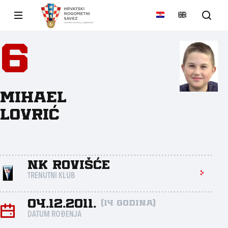
6
Mihael
Lovrić
NK Rovišće
TRENUTNI KLUB
04.12.2011.
(14 godina)
DATUM ROĐENJA