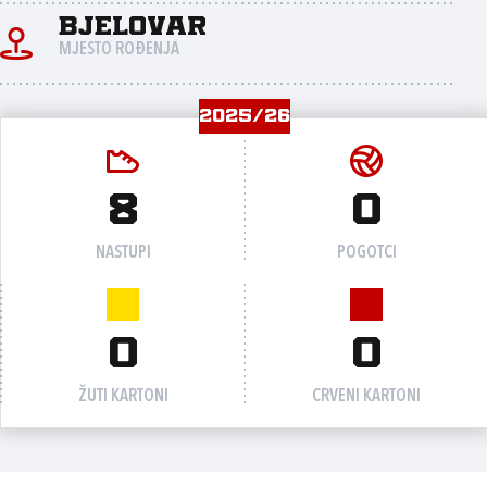
Bjelovar
MJESTO ROĐENJA
2025/26
8
0
NASTUPI
POGOTCI
0
0
ŽUTI KARTONI
CRVENI KARTONI