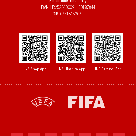
E-mail:
info@hns.family
IBAN: HR2523400091100187844
OIB: 08516152078
HNS Shop App
HNS Ulaznice App
HNS Semafor App