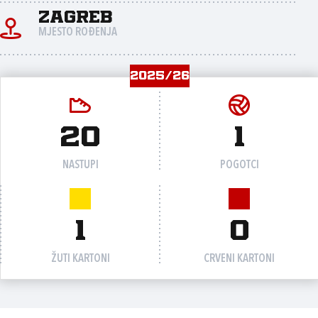
Zagreb
MJESTO ROĐENJA
2025/26
20
1
NASTUPI
POGOTCI
1
0
ŽUTI KARTONI
CRVENI KARTONI