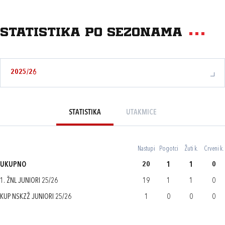
Statistika po sezonama
2025/26
STATISTIKA
UTAKMICE
Nastupi
Pogotci
Žuti k.
Crveni k.
UKUPNO
20
1
1
0
1. ŽNL JUNIORI 25/26
19
1
1
0
KUP NSKZŽ JUNIORI 25/26
1
0
0
0