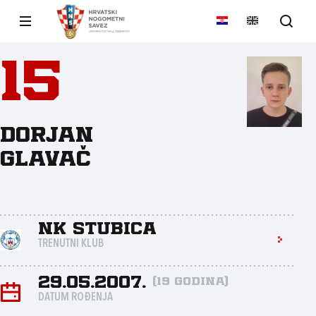
15
Dorjan
Glavač
NK Stubica
TRENUTNI KLUB
29.05.2007.
(19 godina)
DATUM ROĐENJA