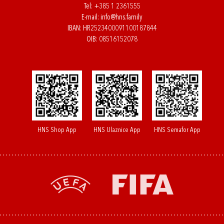
Tel:
+385 1 2361555
E-mail:
info@hns.family
IBAN: HR2523400091100187844
OIB: 08516152078
HNS Shop App
HNS Ulaznice App
HNS Semafor App