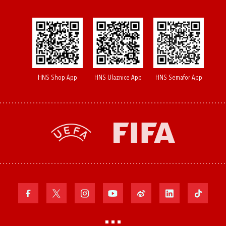
HNS Shop App
HNS Ulaznice App
HNS Semafor App