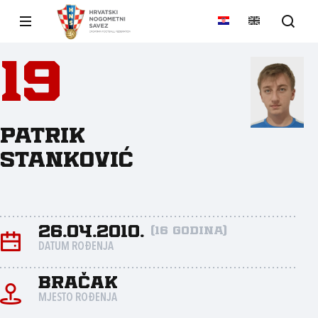
19
Patrik
Stanković
26.04.2010.
(16 godina)
DATUM ROĐENJA
Bračak
MJESTO ROĐENJA