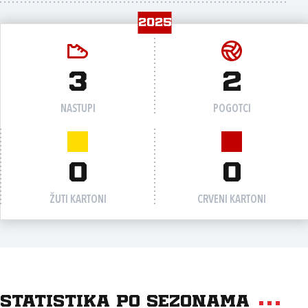
2025
3
2
NASTUPI
POGOTCI
0
0
ŽUTI KARTONI
CRVENI KARTONI
Statistika po sezonama