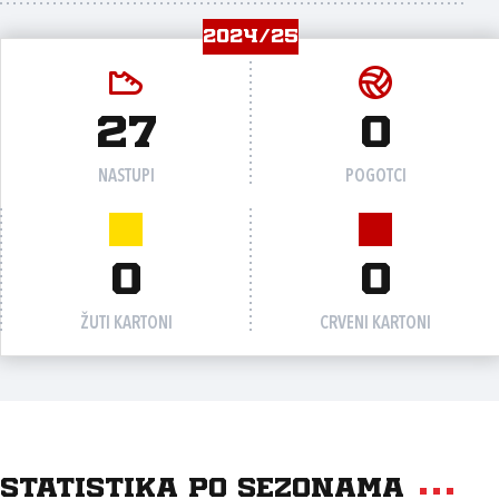
2024/25
27
0
NASTUPI
POGOTCI
0
0
ŽUTI KARTONI
CRVENI KARTONI
Statistika po sezonama