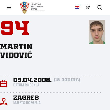
94
Martin
Vidović
09.04.2008.
(18 godina)
DATUM ROĐENJA
Zagreb
MJESTO ROĐENJA