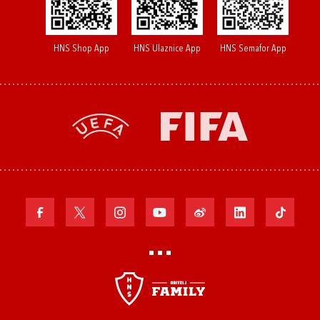
HNS Shop App
HNS Ulaznice App
HNS Semafor App