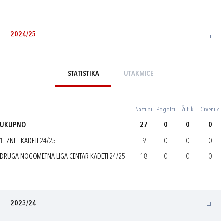
2024/25
STATISTIKA
UTAKMICE
Nastupi
Pogotci
Žuti k.
Crveni k.
UKUPNO
27
0
0
0
1. ZNL - KADETI 24/25
9
0
0
0
DRUGA NOGOMETNA LIGA CENTAR KADETI 24/25
18
0
0
0
2023/24