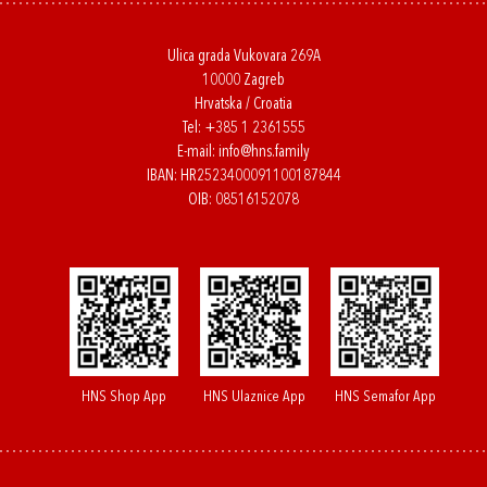
Ulica grada Vukovara 269A
10000 Zagreb
Hrvatska / Croatia
Tel:
+385 1 2361555
E-mail:
info@hns.family
IBAN: HR2523400091100187844
OIB: 08516152078
HNS Shop App
HNS Ulaznice App
HNS Semafor App