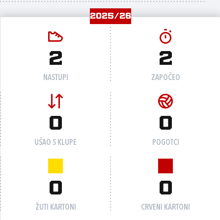
2025/26
2
2
NASTUPI
ZAPOČEO
0
0
UŠAO S KLUPE
POGOTCI
0
0
ŽUTI KARTONI
CRVENI KARTONI