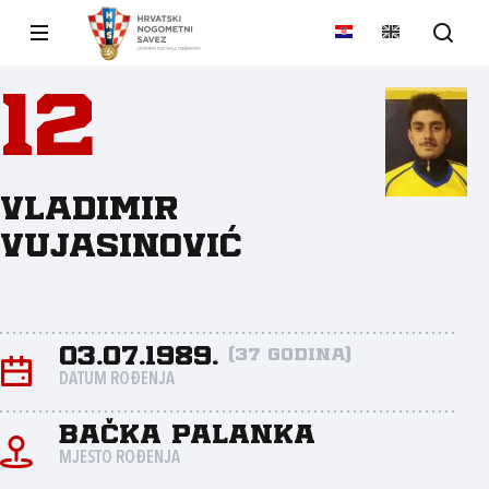
12
Vladimir
Vujasinović
03.07.1989.
(37 godina)
DATUM ROĐENJA
Bačka Palanka
MJESTO ROĐENJA