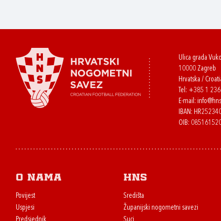
Ulica grada Vuk
10000 Zagreb
Hrvatska / Croati
Tel:
+385 1 23
E-mail:
info@hns
IBAN: HR2523
OIB: 08516152
O nama
HNS
Povijest
Središta
Uspjesi
Županijski nogometni savezi
Predsjednik
Suci