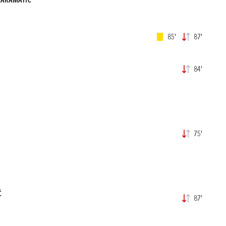
KARAMATIĆ
85'
87'
84'
75'
Ć
87'