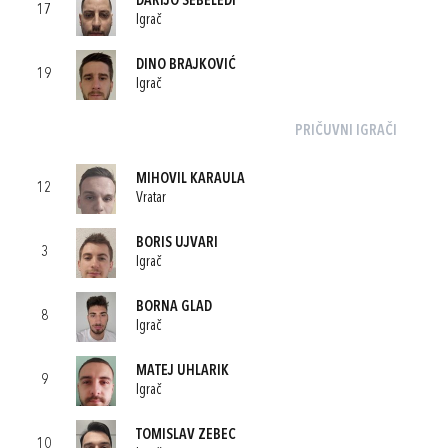
DARIJO SEBELEDI
17
Igrač
DINO BRAJKOVIĆ
19
Igrač
PRIČUVNI IGRAČI
MIHOVIL KARAULA
12
Vratar
BORIS UJVARI
3
Igrač
BORNA GLAD
8
Igrač
MATEJ UHLARIK
9
Igrač
TOMISLAV ZEBEC
10