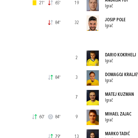
ANDRIJA TOT
21'
65'
19
Igrač
JOSIP POLE
84'
32
Igrač
DARIO KOKRHELJ
2
Igrač
DOMAGOJ KRALJE
84'
3
Igrač
MATEJ KUZMAN
7
Igrač
MIHAEL ZAJAC
60'
84'
9
Igrač
MARKO TADIĆ
79'
13