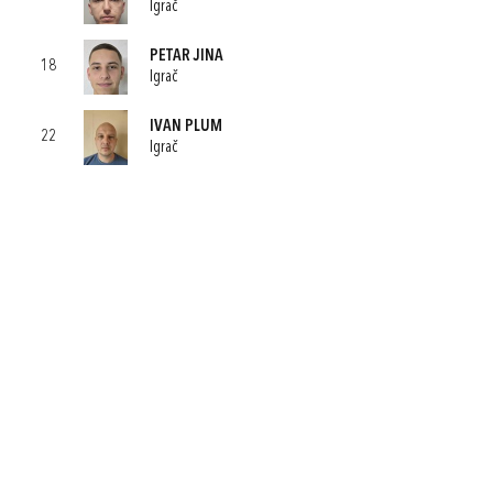
Igrač
PETAR JINA
18
Igrač
IVAN PLUM
22
Igrač