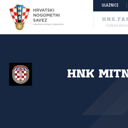
ULAZNICE
HNS.FA
Službena stranic
HNK Mit