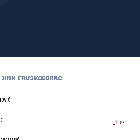
HNK FRUŠKOGORAC
NOVIĆ
IĆ
87'