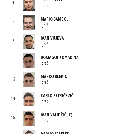
JOSIP JURČIĆ
4
Igrač
MARIO SAMBOL
5
Igrač
IVAN VUJEVA
6
Igrač
DOMAGOJ KOMADINA
11
Igrač
MARKO BLEKIĆ
13
Igrač
KARLO PETRIČEVIĆ
14
Igrač
IVAN VALIDŽIĆ
(C)
15
Igrač