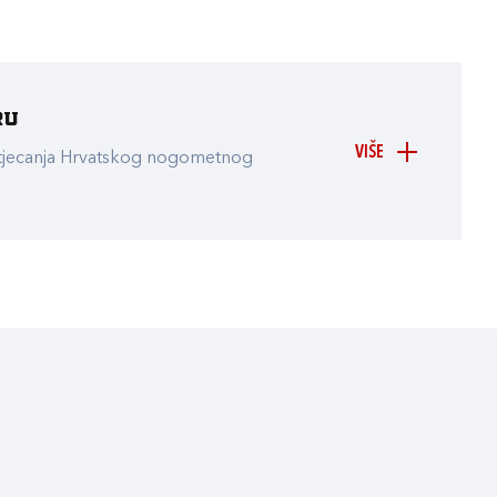
ru
VIŠE
atjecanja Hrvatskog nogometnog