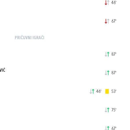
46'
67'
PRIČUVNI IGRAČI
87'
VIĆ
87'
46'
53'
75'
67'