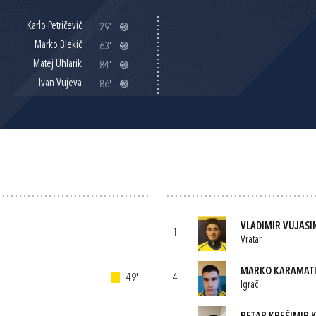
Karlo Petričević
29'
Marko Blekić
63'
Matej Uhlarik
84'
Ivan Vujeva
86'
VLADIMIR VUJASI
1
Vratar
MARKO KARAMAT
49'
4
Igrač