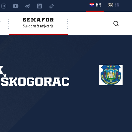
HR
EN
A
SEMAFOR
Sva domaća natjecanja
K
uškogorac