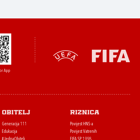
or App
Obitelj
Riznica
Generacija 111
Povijest HNS-a
Edukacija
Povijest Vatrenih
#JednaObitelj
FIFA SP 1998.