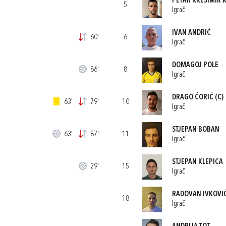
PETAR KREŠIMIR 
5
Igrač
IVAN ANDRIĆ
60'
6
Igrač
DOMAGOJ POLE
86'
8
Igrač
DRAGO ĆORIĆ
(C)
63'
79'
10
Igrač
STJEPAN BOBAN
63'
87'
11
Igrač
STJEPAN KLEPICA
29'
15
Igrač
RADOVAN IVKOVI
18
Igrač