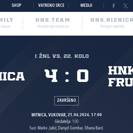
SHOP
VATRENO SRCE
MEDIJI
MILY
HNS.TEAM
HNS.RIZNIC
a Saveza
Hrvatske reprezentacije
Povijest i statistika
I ŽNL VS, 22. kolo
HN
4
:
0
nica
Fr
ZAVRŠENO
MITNICA, VUKOVAR, 21.04.2024. 17:00
Gledatelja: 100
Suci: Marko Jukić, Danijel Gombar, Tihana Barić.