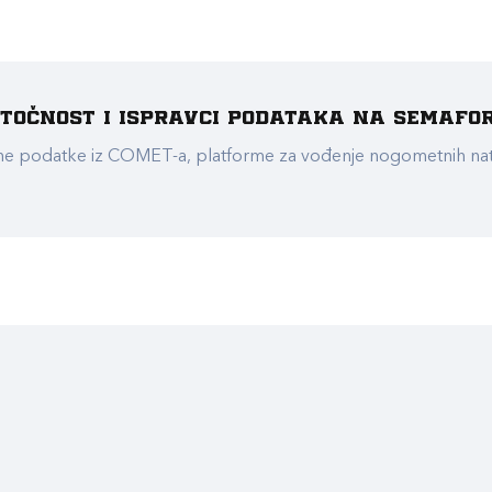
e točnost i ispravci podataka na Semafo
ualne podatke iz COMET-a, platforme za vođenje nogometnih n