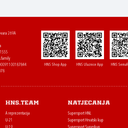
ovara 269A
a
61555
.family
HNS Shop App
HNS Ulaznice App
HNS Semaf
400091100187844
078
HNS.team
Natjecanja
A reprezentacija
Supersport HNL
U-21
Supersport Hrvatski kup
U-19
Supersport Superkup