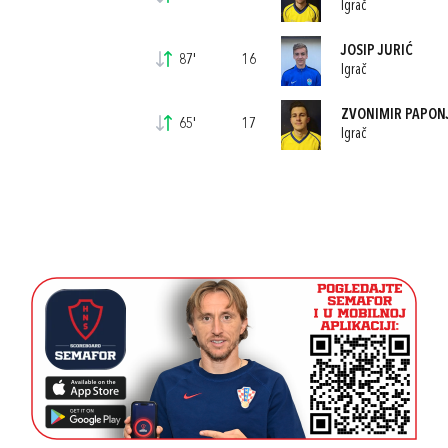
Igrač
JOSIP JURIĆ
87'
16
Igrač
ZVONIMIR PAPON
65'
17
Igrač