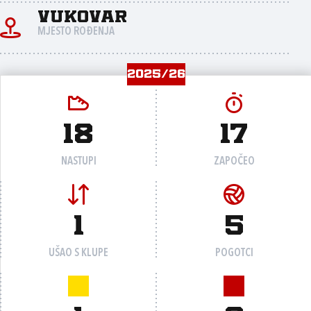
Vukovar
MJESTO ROĐENJA
2025/26
18
17
NASTUPI
ZAPOČEO
1
5
UŠAO S KLUPE
POGOTCI