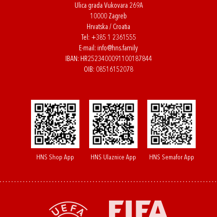
Ulica grada Vukovara 269A
10000 Zagreb
Hrvatska / Croatia
Tel:
+385 1 2361555
E-mail:
info@hns.family
IBAN: HR2523400091100187844
OIB: 08516152078
HNS Shop App
HNS Ulaznice App
HNS Semafor App