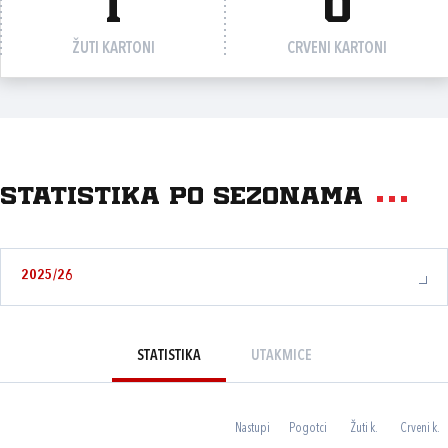
1
0
ŽUTI KARTONI
CRVENI KARTONI
Statistika po sezonama
2025/26
STATISTIKA
UTAKMICE
Nastupi
Pogotci
Žuti k.
Crveni k.