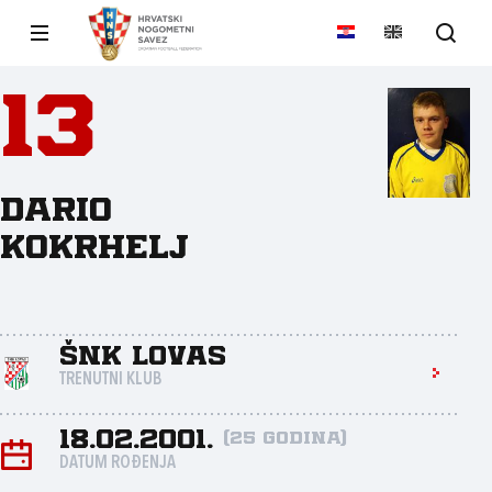
13
Dario
Kokrhelj
ŠNK Lovas
TRENUTNI KLUB
18.02.2001.
(25 godina)
DATUM ROĐENJA