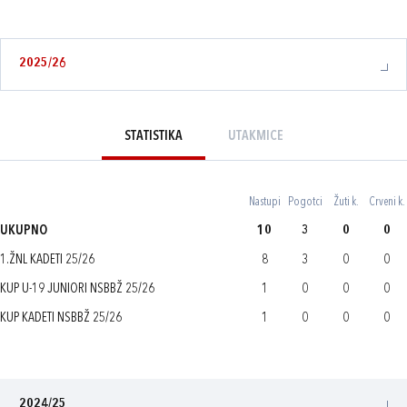
2025/26
STATISTIKA
UTAKMICE
Nastupi
Pogotci
Žuti k.
Crveni k.
UKUPNO
10
3
0
0
1.ŽNL KADETI 25/26
8
3
0
0
KUP U-19 JUNIORI NSBBŽ 25/26
1
0
0
0
KUP KADETI NSBBŽ 25/26
1
0
0
0
2024/25