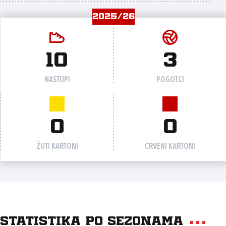
2025/26
10
3
NASTUPI
POGOTCI
0
0
ŽUTI KARTONI
CRVENI KARTONI
Statistika po sezonama