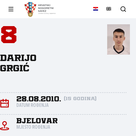
8
Darijo
Grgić
28.08.2010.
(15 godina)
DATUM ROĐENJA
Bjelovar
MJESTO ROĐENJA