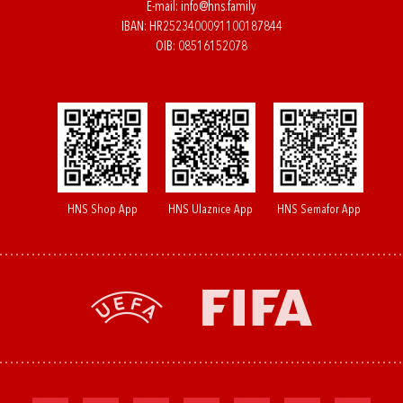
E-mail:
info@hns.family
IBAN: HR2523400091100187844
OIB: 08516152078
HNS Shop App
HNS Ulaznice App
HNS Semafor App