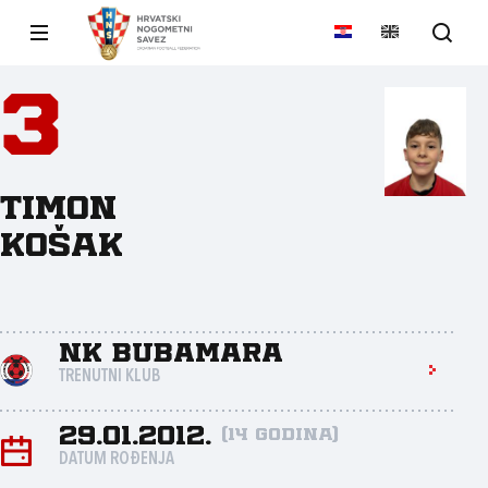
3
Timon
Košak
NK Bubamara
TRENUTNI KLUB
29.01.2012.
(14 godina)
DATUM ROĐENJA