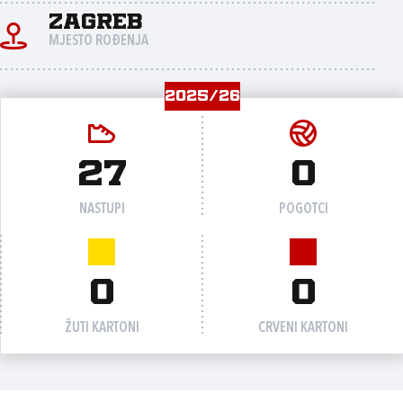
Zagreb
MJESTO ROĐENJA
2025/26
27
0
NASTUPI
POGOTCI
0
0
ŽUTI KARTONI
CRVENI KARTONI