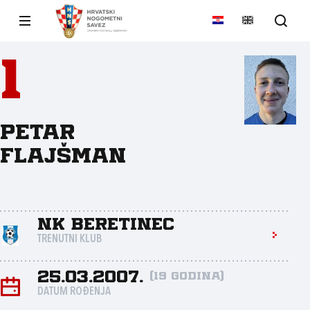
1
Petar
Flajšman
NK Beretinec
TRENUTNI KLUB
25.03.2007.
(19 godina)
DATUM ROĐENJA