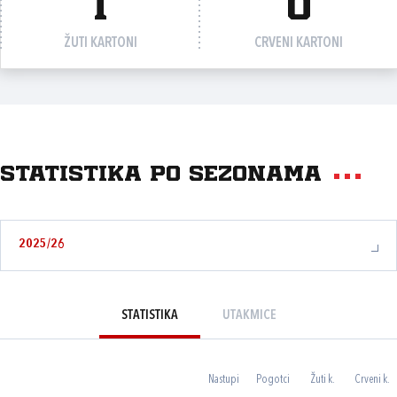
1
0
ŽUTI KARTONI
CRVENI KARTONI
Statistika po sezonama
2025/26
STATISTIKA
UTAKMICE
Nastupi
Pogotci
Žuti k.
Crveni k.