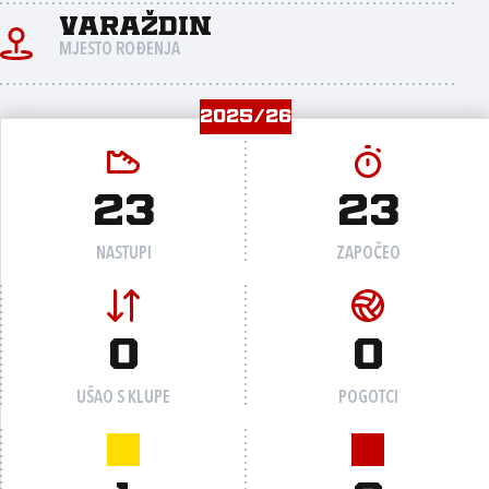
Varaždin
MJESTO ROĐENJA
2025/26
23
23
NASTUPI
ZAPOČEO
0
0
UŠAO S KLUPE
POGOTCI