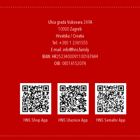
Ulica grada Vukovara 269A
10000 Zagreb
Hrvatska / Croatia
Tel:
+385 1 2361555
E-mail:
info@hns.family
IBAN: HR2523400091100187844
OIB: 08516152078
HNS Shop App
HNS Ulaznice App
HNS Semafor App