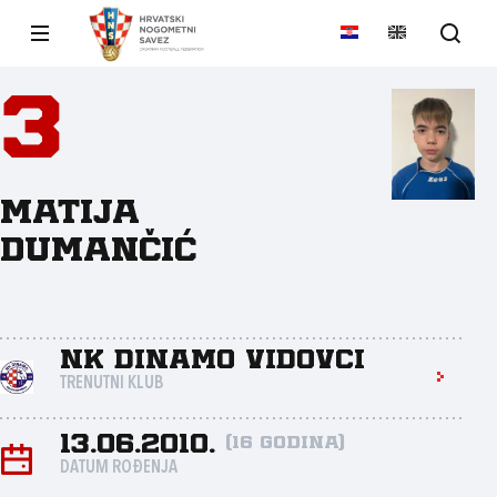
3
Matija
Dumančić
NK Dinamo Vidovci
TRENUTNI KLUB
13.06.2010.
(16 godina)
DATUM ROĐENJA