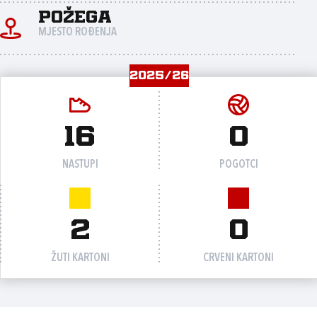
Požega
MJESTO ROĐENJA
2025/26
16
0
NASTUPI
POGOTCI
2
0
ŽUTI KARTONI
CRVENI KARTONI