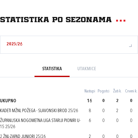
Statistika po sezonama
2025/26
STATISTIKA
UTAKMICE
Nastupi
Pogotci
Žuti k.
Crveni k.
UKUPNO
16
0
2
0
KADETI MŽNL POŽEGA - SLAVONSKI BROD 25/26
8
0
2
0
ŽUPANIJSKA NOGOMETNA LIGA STARIJI PIONIRI U-
6
0
0
0
15 25/26
2 ŽNL-ZAPAD JUNIORI 25/26
2
0
0
0