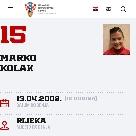
15
Marko
Kolak
13.04.2008.
(18 godina)
DATUM ROĐENJA
Rijeka
MJESTO ROĐENJA