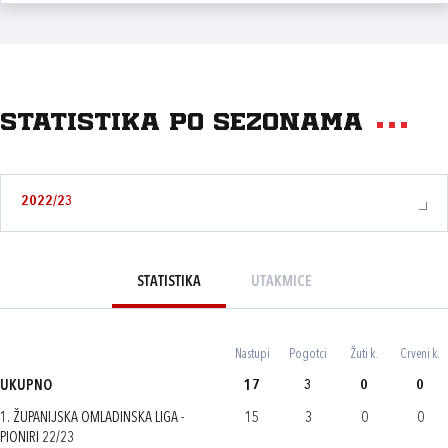
Statistika po sezonama
2022/23
STATISTIKA
UTAKMICE
Nastupi
Pogotci
Žuti k.
Crveni k.
UKUPNO
17
3
0
0
1. ŽUPANIJSKA OMLADINSKA LIGA -
15
3
0
0
PIONIRI 22/23