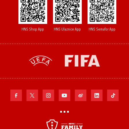
HNS Shop App
HNS Ulaznice App
HNS Semafor App