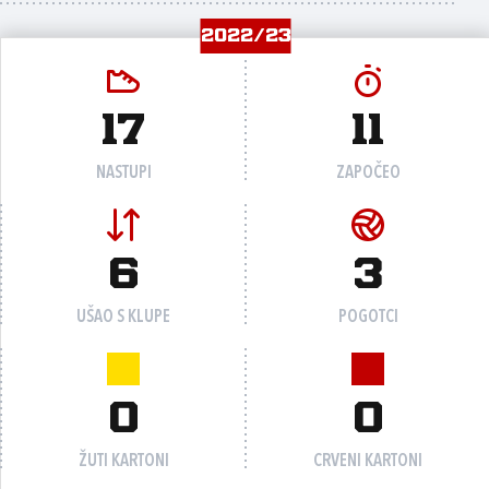
2022/23
17
11
NASTUPI
ZAPOČEO
6
3
UŠAO S KLUPE
POGOTCI
0
0
ŽUTI KARTONI
CRVENI KARTONI