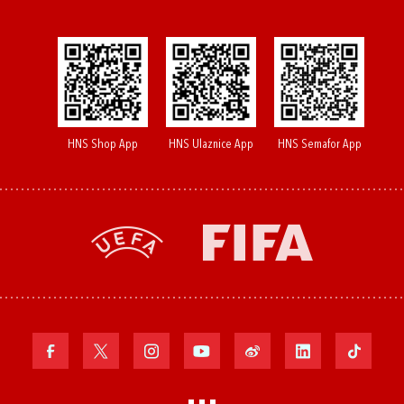
HNS Shop App
HNS Ulaznice App
HNS Semafor App