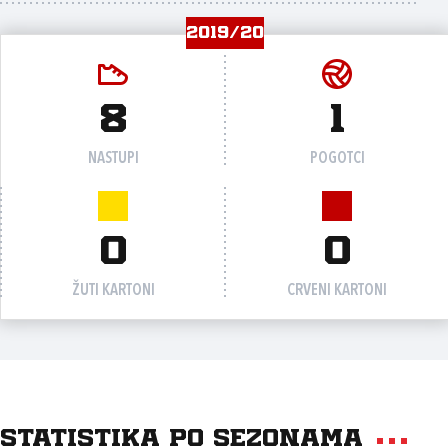
2019/20
8
1
NASTUPI
POGOTCI
0
0
ŽUTI KARTONI
CRVENI KARTONI
Statistika po sezonama