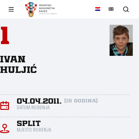
1
Ivan
Huljić
04.04.2011.
(15 godina)
DATUM ROĐENJA
Split
MJESTO ROĐENJA