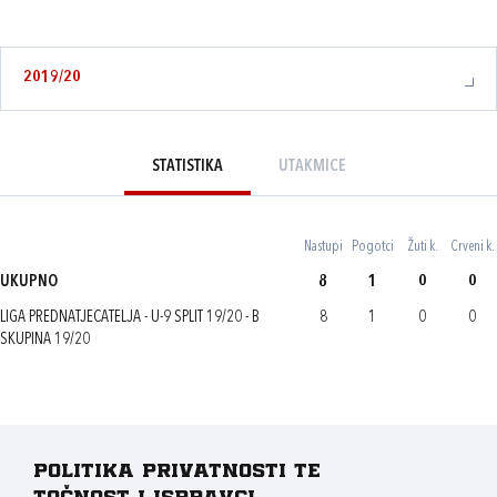
2019/20
STATISTIKA
UTAKMICE
Nastupi
Pogotci
Žuti k.
Crveni k.
UKUPNO
8
1
0
0
LIGA PREDNATJECATELJA - U-9 SPLIT 19/20 - B
8
1
0
0
SKUPINA 19/20
Politika privatnosti te