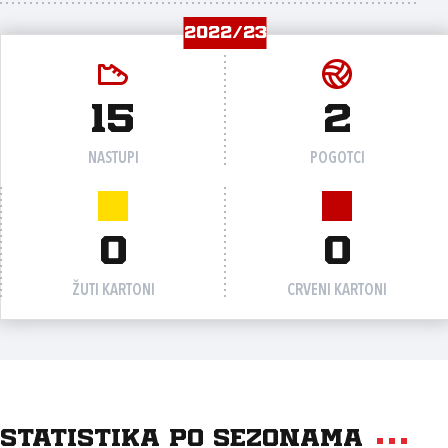
2022/23
15
2
NASTUPI
POGOTCI
0
0
ŽUTI KARTONI
CRVENI KARTONI
Statistika po sezonama