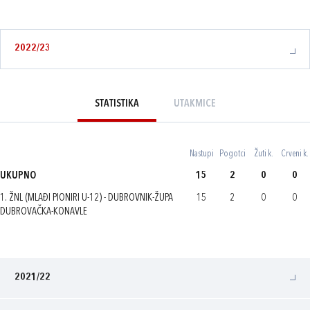
2022/23
STATISTIKA
UTAKMICE
Nastupi
Pogotci
Žuti k.
Crveni k.
UKUPNO
15
2
0
0
1. ŽNL (MLAĐI PIONIRI U-12) - DUBROVNIK-ŽUPA
15
2
0
0
DUBROVAČKA-KONAVLE
2021/22