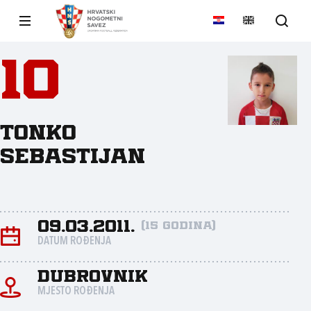
10
Tonko
Sebastijan
09.03.2011.
(15 godina)
DATUM ROĐENJA
Dubrovnik
MJESTO ROĐENJA