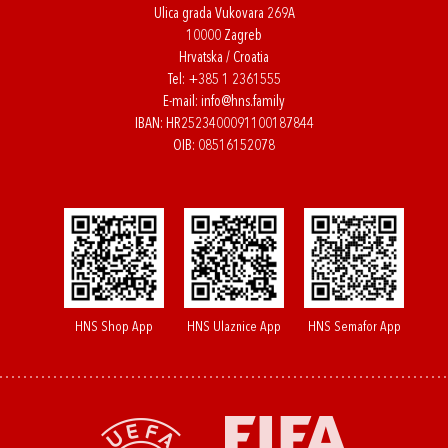
Ulica grada Vukovara 269A
10000 Zagreb
Hrvatska / Croatia
Tel:
+385 1 2361555
E-mail:
info@hns.family
IBAN: HR2523400091100187844
OIB: 08516152078
HNS Shop App
HNS Ulaznice App
HNS Semafor App