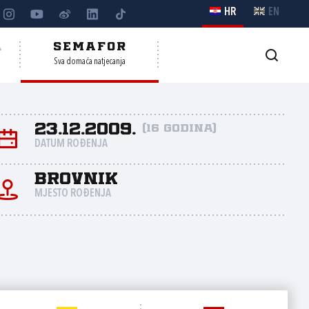
HR
EN
A
SEMAFOR
Sva domaća natjecanja
23.12.2009.
(16 godina)
DATUM ROĐENJA
Brovnik
MJESTO ROĐENJA