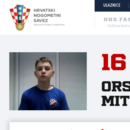
ULAZNICE
HNS.FA
Službena stranic
16
Or
Mit