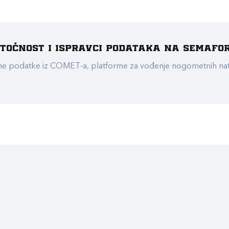
e točnost i ispravci podataka na Semafo
ualne podatke iz COMET-a, platforme za vođenje nogometnih n