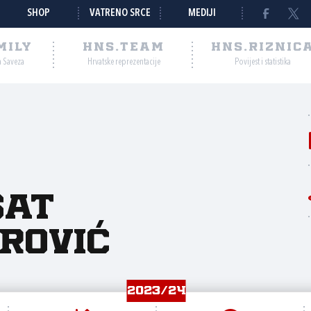
SHOP
VATRENO SRCE
MEDIJI
MILY
HNS.TEAM
HNS.RIZNIC
a Saveza
Hrvatske reprezentacije
Povijest i statistika
sat
rović
2023/24