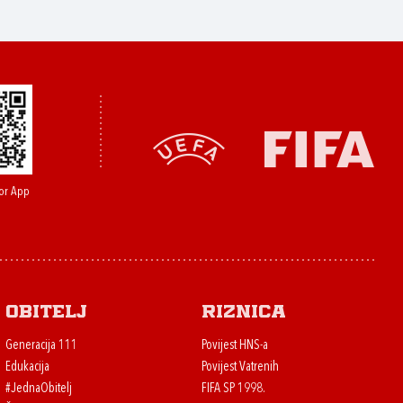
or App
Obitelj
Riznica
Generacija 111
Povijest HNS-a
Edukacija
Povijest Vatrenih
#JednaObitelj
FIFA SP 1998.