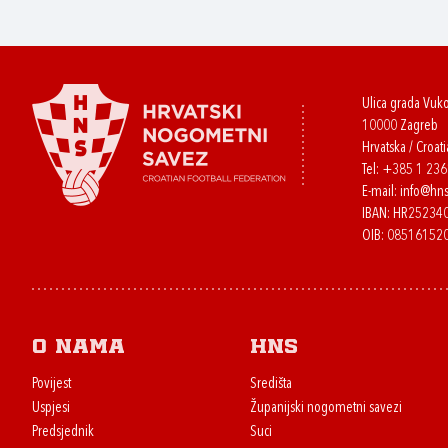
Ulica grada Vuk
10000 Zagreb
Hrvatska / Croati
Tel:
+385 1 23
E-mail:
info@hns
IBAN: HR2523
OIB: 08516152
O nama
HNS
Povijest
Središta
Uspjesi
Županijski nogometni savezi
Predsjednik
Suci