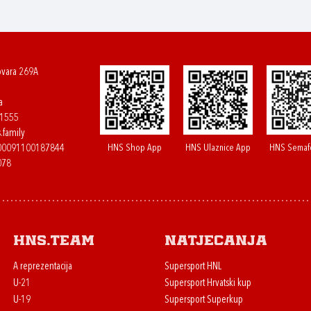
ovara 269A
a
61555
.family
HNS Shop App
HNS Ulaznice App
HNS Semaf
400091100187844
078
HNS.team
Natjecanja
A reprezentacija
Supersport HNL
U-21
Supersport Hrvatski kup
U-19
Supersport Superkup