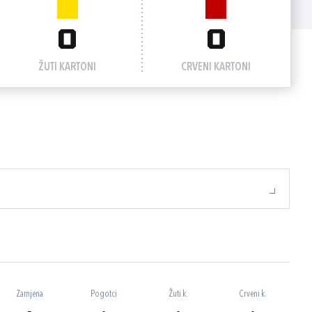
0
0
ŽUTI KARTONI
CRVENI KARTONI
Zamjena
Pogotci
Žuti k.
Crveni k.