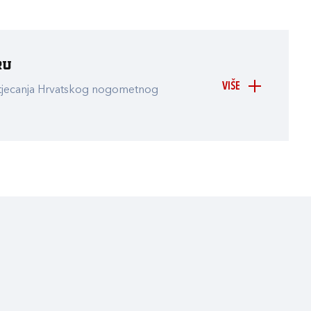
ru
VIŠE
atjecanja Hrvatskog nogometnog