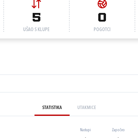
5
0
UŠAO S KLUPE
POGOTCI
STATISTIKA
UTAKMICE
Nastupi
Započeo