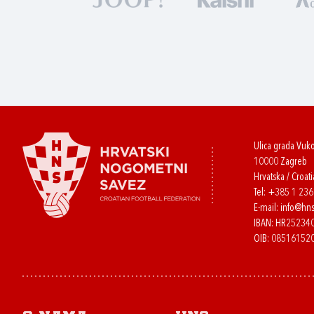
Ulica grada Vuk
10000 Zagreb
Hrvatska / Croati
Tel:
+385 1 23
E-mail:
info@hns
IBAN: HR2523
OIB: 08516152