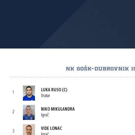
NK GOŠK-DUBROVNIK 1
LUKA RUSO
(C)
1
Vratar
NIKO MIKULANDRA
2
Igrač
VIDE LONAC
3
Igrač