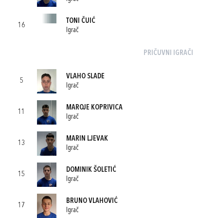
TONI ČUIĆ
16
Igrač
PRIČUVNI IGRAČI
VLAHO SLADE
5
Igrač
MAROJE KOPRIVICA
11
Igrač
MARIN LJEVAK
13
Igrač
DOMINIK ŠOLETIĆ
15
Igrač
BRUNO VLAHOVIĆ
17
Igrač