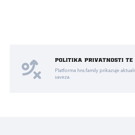
Politika privatnosti t
Platforma hns.family prikazuje akt
saveza.