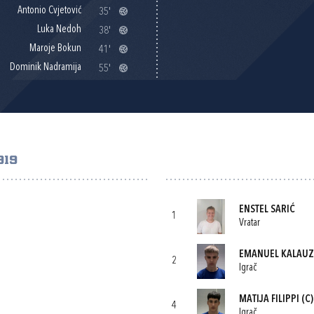
Antonio Cvjetović
35'
Luka Nedoh
38'
Maroje Bokun
41'
Dominik Nadramija
55'
919
ENSTEL SARIĆ
1
Vratar
EMANUEL KALAUZ
2
Igrač
MATIJA FILIPPI
(C)
4
Igrač