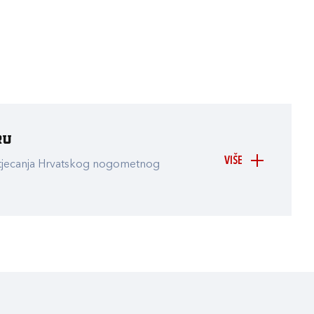
ru
VIŠE
atjecanja Hrvatskog nogometnog