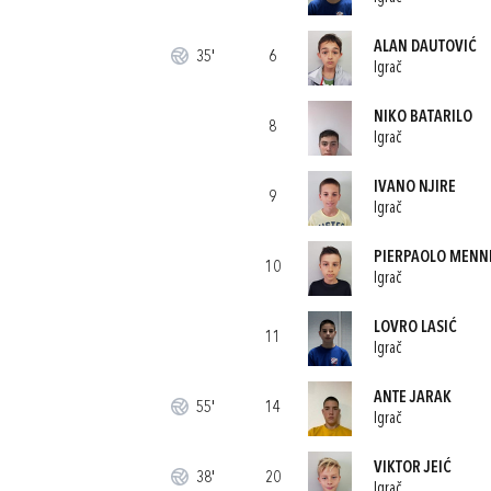
ALAN DAUTOVIĆ
35'
6
Igrač
NIKO BATARILO
8
Igrač
IVANO NJIRE
9
Igrač
PIERPAOLO MENN
10
Igrač
LOVRO LASIĆ
11
Igrač
ANTE JARAK
55'
14
Igrač
VIKTOR JEIĆ
38'
20
Igrač