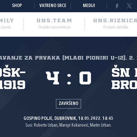
SHOP
VATRENO SRCE
MEDIJI
MILY
HNS.TEAM
HNS.RIZNIC
a Saveza
Hrvatske reprezentacije
Povijest i statistika
vanje za prvaka (mlađi pioniri U-12), 2.
OŠK-
ŠN 
4
:
0
1919
Br
ZAVRŠENO
GOSPINO POLJE, DUBROVNIK, 18.05.2022. 18:45
Suci: Roberto Urban, Maroje Kokanović, Martin Urban.