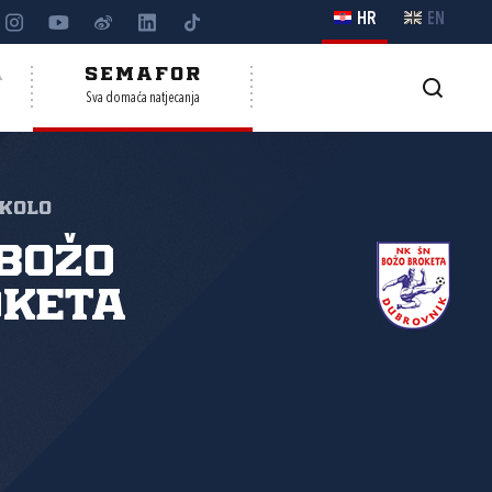
HR
EN
A
SEMAFOR
Sva domaća natjecanja
 kolo
Božo
oketa