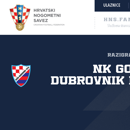
ULAZNICE
HNS.FA
Službena stranic
Razigra
NK G
Dubrovnik 