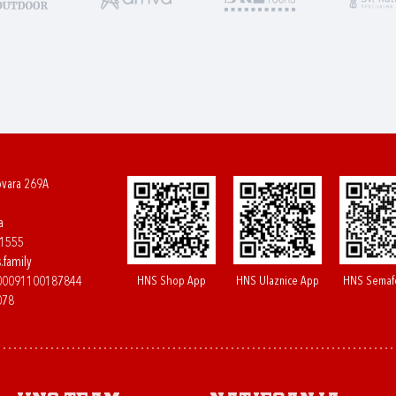
ovara 269A
a
61555
.family
HNS Shop App
HNS Ulaznice App
HNS Semaf
400091100187844
078