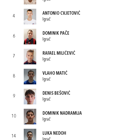
ANTONIO CVJETOVIĆ
4
Igrač
DOMINIK PAČE
6
Igrač
RAFAEL MILIĆEVIĆ
7
Igrač
VLAHO MATIĆ
8
Igrač
DENIS BEŠOVIĆ
9
Igrač
DOMINIK NADRAMIJA
10
Igrač
LUKA NEDOH
14
Igrač