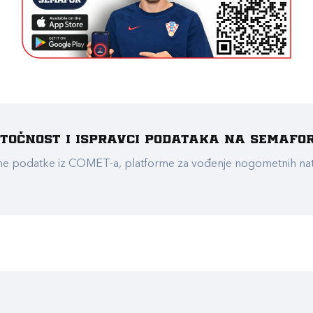
e točnost i ispravci podataka na Semafo
ualne podatke iz COMET-a, platforme za vođenje nogometnih n