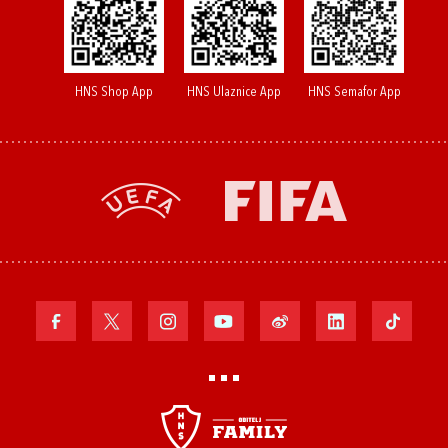
HNS Shop App
HNS Ulaznice App
HNS Semafor App