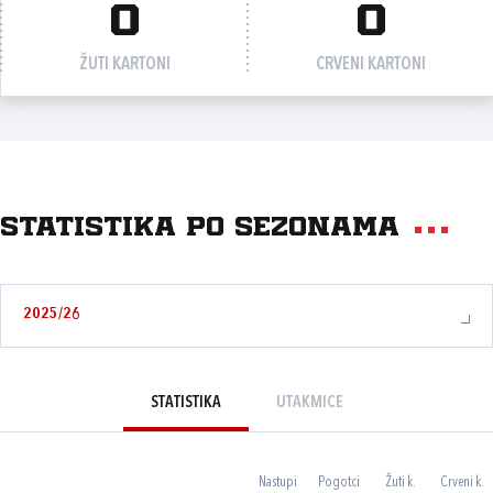
0
0
ŽUTI KARTONI
CRVENI KARTONI
Statistika po sezonama
2025/26
STATISTIKA
UTAKMICE
Nastupi
Pogotci
Žuti k.
Crveni k.