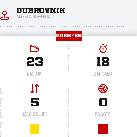
Dubrovnik
MJESTO ROĐENJA
2025/26
23
18
NASTUPI
ZAPOČEO
5
0
UŠAO S KLUPE
POGOTCI