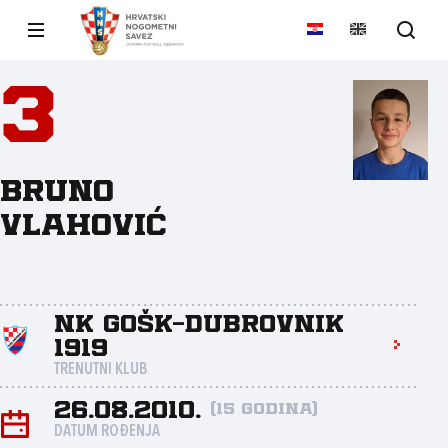
3
Bruno
Vlahović
NK GOŠK-Dubrovnik
1919
TRENUTNI KLUB
26.08.2010.
(15 godina)
DATUM ROĐENJA