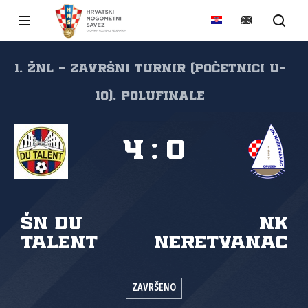
1. ŽNL - Završni turnir (početnici U-
10), Polufinale
4
:
0
ŠN DU
NK
Talent
Neretvanac
ZAVRŠENO