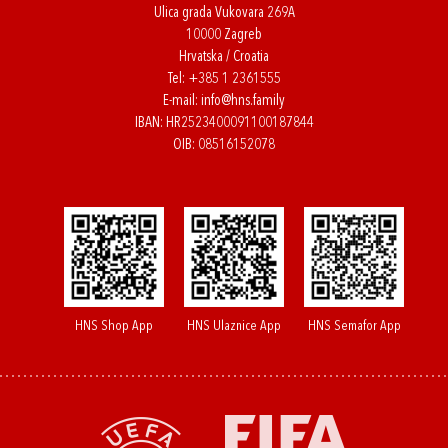
Ulica grada Vukovara 269A
10000 Zagreb
Hrvatska / Croatia
Tel:
+385 1 2361555
E-mail:
info@hns.family
IBAN: HR2523400091100187844
OIB: 08516152078
HNS Shop App
HNS Ulaznice App
HNS Semafor App