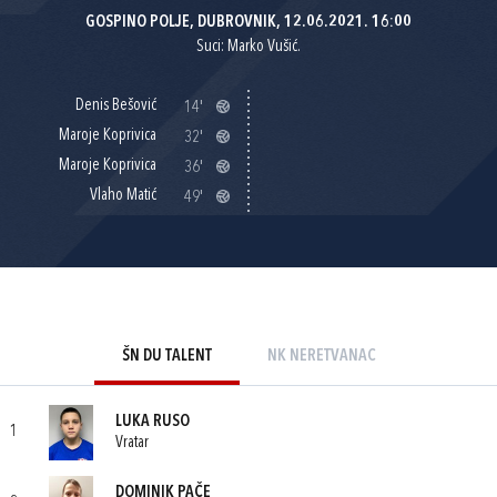
GOSPINO POLJE, DUBROVNIK, 12.06.2021. 16:00
Suci: Marko Vušić.
Denis Bešović
14'
Maroje Koprivica
32'
Maroje Koprivica
36'
Vlaho Matić
49'
ŠN DU TALENT
NK NERETVANAC
LUKA RUSO
1
Vratar
DOMINIK PAČE