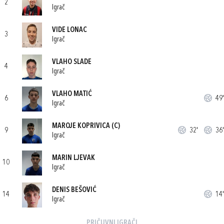
2
Igrač
VIDE LONAC
3
Igrač
VLAHO SLADE
4
Igrač
VLAHO MATIĆ
6
49'
Igrač
MAROJE KOPRIVICA
(C)
9
32'
36'
Igrač
MARIN LJEVAK
10
Igrač
DENIS BEŠOVIĆ
14
14'
Igrač
PRIČUVNI IGRAČI