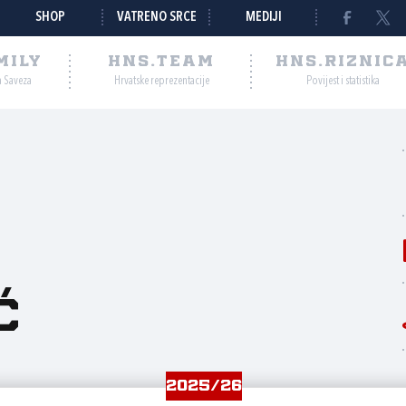
SHOP
VATRENO SRCE
MEDIJI
MILY
HNS.TEAM
HNS.RIZNIC
a Saveza
Hrvatske reprezentacije
Povijest i statistika
ć
2025/26