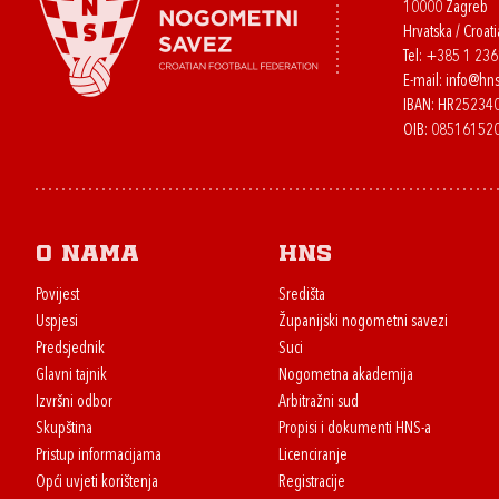
10000 Zagreb
Hrvatska / Croati
Tel:
+385 1 23
E-mail:
info@hns
IBAN: HR2523
OIB: 08516152
O nama
HNS
Povijest
Središta
Uspjesi
Županijski nogometni savezi
Predsjednik
Suci
Glavni tajnik
Nogometna akademija
Izvršni odbor
Arbitražni sud
Skupština
Propisi i dokumenti HNS-a
Pristup informacijama
Licenciranje
Opći uvjeti korištenja
Registracije