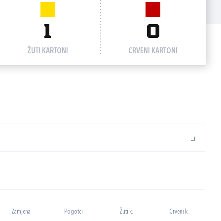
1
0
ŽUTI KARTONI
CRVENI KARTONI
Zamjena
Pogotci
Žuti k.
Crveni k.