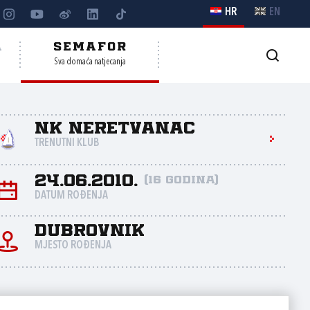
HR
EN
A
SEMAFOR
Sva domaća natjecanja
NK Neretvanac
TRENUTNI KLUB
24.06.2010.
(16 godina)
DATUM ROĐENJA
Dubrovnik
MJESTO ROĐENJA