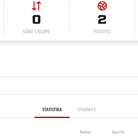
0
2
UŠAO S KLUPE
POGOTCI
STATISTIKA
UTAKMICE
Nastupi
Započeo