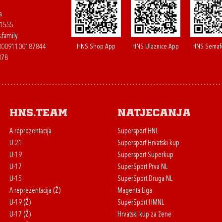
a
61555
.family
HNS Shop App
HNS Ulaznice App
HNS Semaf
400091100187844
078
HNS.team
Natjecanja
A reprezentacija
Supersport HNL
U-21
Supersport Hrvatski kup
U-19
Supersport Superkup
U-17
SuperSport Prva NL
U-15
SuperSport Druga NL
A reprezentacija (Ž)
Magenta Liga
U-19 (Ž)
SuperSport HMNL
U-17 (Ž)
Hrvatski kup za žene