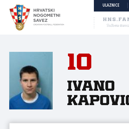
ULAZNICE
HNS.FA
Službena stranic
10
Ivano
Kapovi