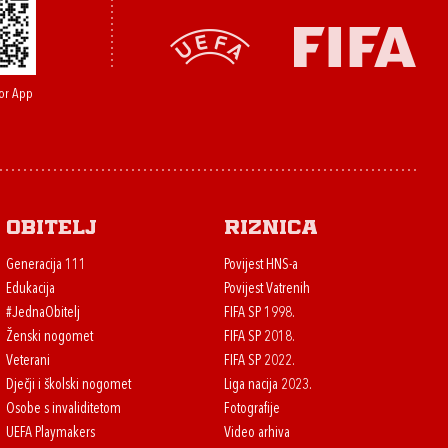
or App
Obitelj
Riznica
Generacija 111
Povijest HNS-a
Edukacija
Povijest Vatrenih
#JednaObitelj
FIFA SP 1998.
Ženski nogomet
FIFA SP 2018.
Veterani
FIFA SP 2022.
Dječji i školski nogomet
Liga nacija 2023.
Osobe s invaliditetom
Fotografije
UEFA Playmakers
Video arhiva