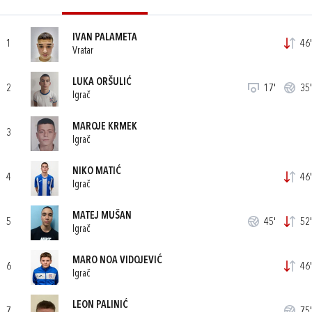
IVAN PALAMETA
1
46'
Vratar
LUKA ORŠULIĆ
2
17'
35'
Igrač
MAROJE KRMEK
3
Igrač
NIKO MATIĆ
4
46'
Igrač
MATEJ MUŠAN
5
45'
52'
Igrač
MARO NOA VIDOJEVIĆ
6
46'
Igrač
LEON PALINIĆ
7
75'