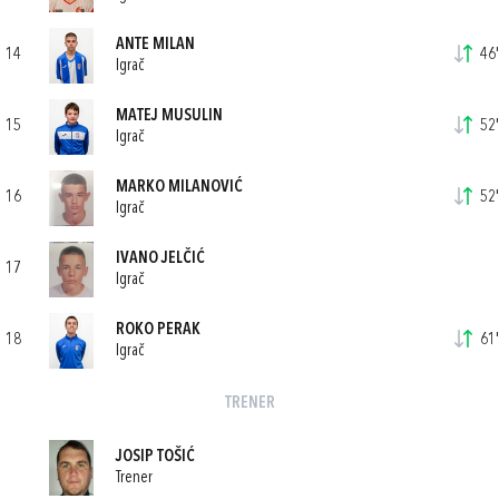
ANTE MILAN
14
46'
Igrač
MATEJ MUSULIN
15
52'
Igrač
MARKO MILANOVIĆ
16
52'
Igrač
IVANO JELČIĆ
17
Igrač
ROKO PERAK
18
61'
Igrač
TRENER
JOSIP TOŠIĆ
Trener