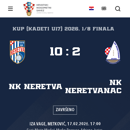
Kup (kadeti U17) 2026, 1/8 finala
10
:
2
NK
NK Neretva
Neretvanac
ZAVRŠENO
IZA VAGE, METKOVIĆ, 17.02.2026. 17:00