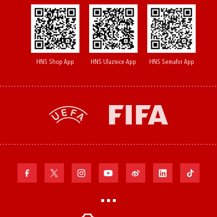
HNS Shop App
HNS Ulaznice App
HNS Semafor App