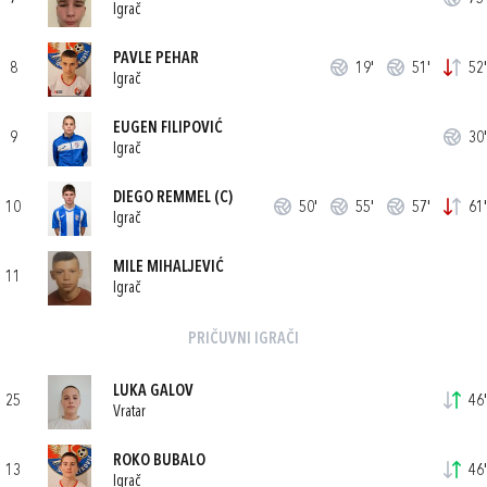
Igrač
PAVLE PEHAR
8
19'
51'
52'
Igrač
EUGEN FILIPOVIĆ
9
30'
Igrač
DIEGO REMMEL
(C)
10
50'
55'
57'
61'
Igrač
MILE MIHALJEVIĆ
11
Igrač
PRIČUVNI IGRAČI
LUKA GALOV
25
46'
Vratar
ROKO BUBALO
13
46'
Igrač