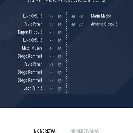
Suci: Marin Maslać, Marko Borovac, Adriano Jurica.
Luka Oršulić
Marin Mađor
17'
38'
Pavle Pehar
Antonio Glasović
19'
72'
Eugen Filipović
30'
Luka Oršulić
35'
Matej Mušan
45'
Diego Remmel
50'
Pavle Pehar
51'
Diego Remmel
55'
Diego Remmel
57'
Leon Palinić
75'
NK NERETVA
NK NERETVANAC