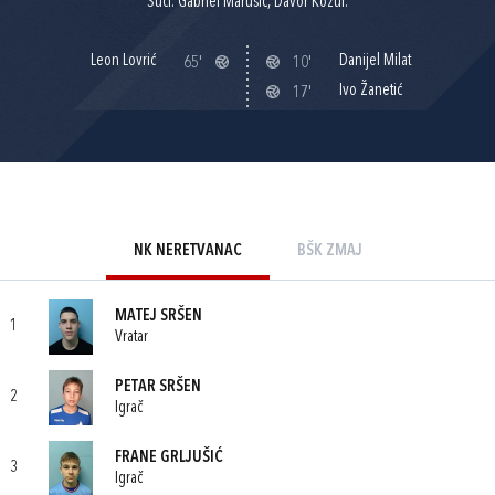
Suci: Gabriel Marušić, Davor Kožul.
Leon Lovrić
Danijel Milat
65'
10'
Ivo Žanetić
17'
NK NERETVANAC
BŠK ZMAJ
MATEJ SRŠEN
1
Vratar
PETAR SRŠEN
2
Igrač
FRANE GRLJUŠIĆ
3
Igrač