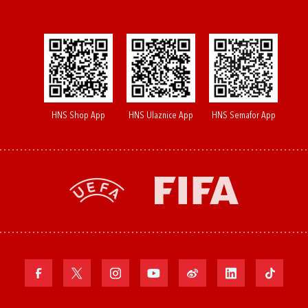
HNS Shop App
HNS Ulaznice App
HNS Semafor App