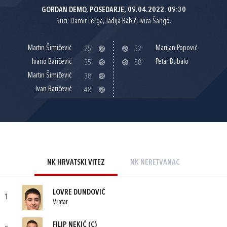
GORDAN DEMO, POSEDARJE, 09.04.2022. 09:30
Suci: Damir Lerga, Tadija Babić, Ivica Šango.
Martin Šimičević
Marijan Popović
25'
52'
Ivano Baričević
Petar Bubalo
35'
58'
Martin Šimičević
38'
Ivan Baričević
48'
NK HRVATSKI VITEZ
NK NERETVANAC
LOVRE DUNDOVIĆ
1
Vratar
FILIP NEKIĆ
(C)