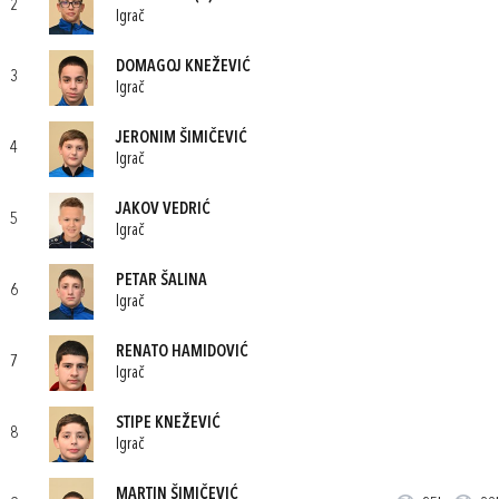
2
Igrač
DOMAGOJ KNEŽEVIĆ
3
Igrač
JERONIM ŠIMIČEVIĆ
4
Igrač
JAKOV VEDRIĆ
5
Igrač
PETAR ŠALINA
6
Igrač
RENATO HAMIDOVIĆ
7
Igrač
STIPE KNEŽEVIĆ
8
Igrač
MARTIN ŠIMIČEVIĆ