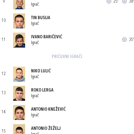
9
25'
38'
Igrač
TIN BUSIJA
10
Igrač
IVANO BARIČEVIĆ
11
35'
Igrač
PRIČUVNI IGRAČI
NIKO LULIĆ
12
Igrač
ROKO LERGA
13
Igrač
ANTONIO KNEŽEVIĆ
14
Igrač
ANTONIO ŽEŽELJ
15