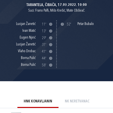
TARANTELA, ČIBAČA, 17.09.2022. 10:00
Suci: Frano Palfi, Mišo Krešić, Mate Obšivač.
Lucijan Žanetić
Petar Bubalo
11'
52'
Ivan Matić
13'
Eugen Njirić
29'
Lucijan Žanetić
31'
Vlaho Drobac
41'
Borna Pulić
44'
Borna Pulić
58'
HNK KONAVLJANIN
NK NERETVANAC