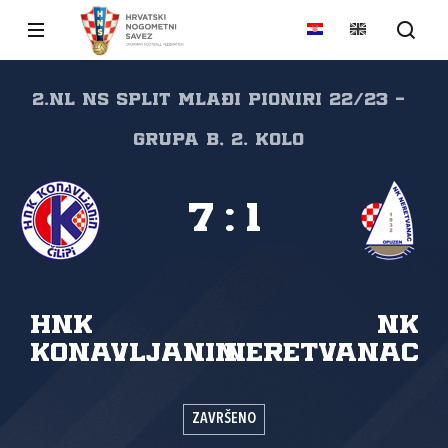
2.NL NS Split Mlađi pioniri 22/23 -
grupa B, 2. kolo
7
:
1
HNK
NK
Konavljanin
Neretvanac
ZAVRŠENO