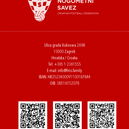
Ulica grada Vukovara 269A
10000 Zagreb
Hrvatska / Croatia
Tel:
+385 1 2361555
E-mail:
info@hns.family
IBAN: HR2523400091100187844
OIB: 08516152078