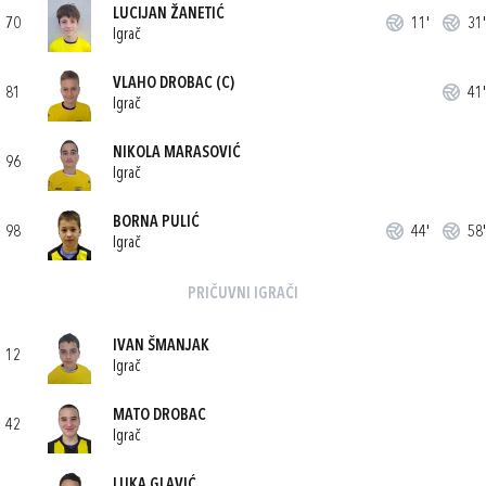
LUCIJAN ŽANETIĆ
70
11'
31'
Igrač
VLAHO DROBAC
(C)
81
41'
Igrač
NIKOLA MARASOVIĆ
96
Igrač
BORNA PULIĆ
98
44'
58'
Igrač
PRIČUVNI IGRAČI
IVAN ŠMANJAK
12
Igrač
MATO DROBAC
42
Igrač
LUKA GLAVIĆ