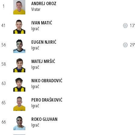
ANDREJ OROZ
1
Vratar
IVAN MATIĆ
41
13'
Igrač
EUGEN NJIRIĆ
56
29'
Igrač
MATEJ MRŠIĆ
58
Igrač
NIKO OBRADOVIĆ
63
Igrač
PERO DRAŠKOVIĆ
65
Igrač
ROKO GLUHAN
66
Igrač