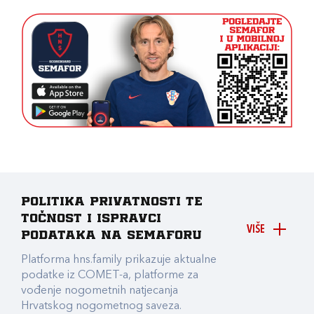
Politika privatnosti te
točnost i ispravci
VIŠE
podataka na Semaforu
Platforma hns.family prikazuje aktualne
podatke iz COMET-a, platforme za
vođenje nogometnih natjecanja
Hrvatskog nogometnog saveza.