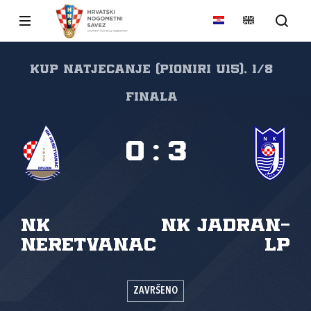
Kup natjecanje (pioniri U15), 1/8
finala
0
:
3
NK
NK Jadran-
Neretvanac
LP
ZAVRŠENO