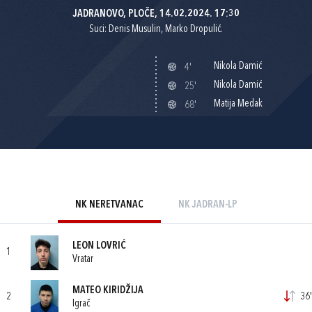
JADRANOVO, PLOČE, 14.02.2024. 17:30
Suci: Denis Musulin, Marko Dropulić.
Nikola Damić
4'
Nikola Damić
25'
Matija Medak
68'
NK NERETVANAC
NK JADRAN-LP
LEON LOVRIĆ
1
Vratar
MATEO KIRIDŽIJA
2
36'
Igrač