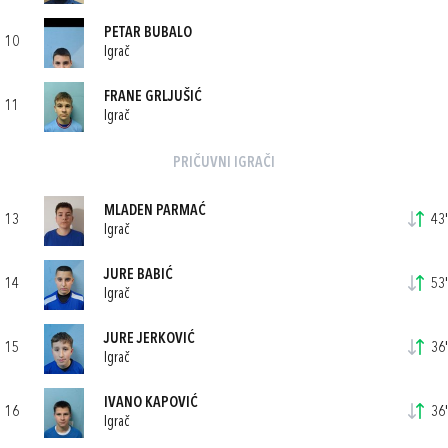
PETAR BUBALO
10
Igrač
FRANE GRLJUŠIĆ
11
Igrač
PRIČUVNI IGRAČI
MLADEN PARMAĆ
13
43'
Igrač
JURE BABIĆ
14
53'
Igrač
JURE JERKOVIĆ
15
36'
Igrač
IVANO KAPOVIĆ
16
36'
Igrač