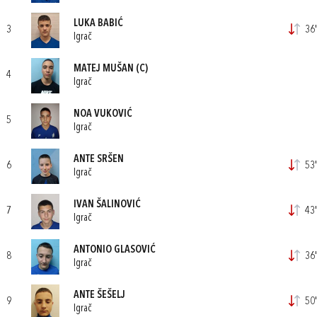
LUKA BABIĆ
3
36'
Igrač
MATEJ MUŠAN
(C)
4
Igrač
NOA VUKOVIĆ
5
Igrač
ANTE SRŠEN
6
53'
Igrač
IVAN ŠALINOVIĆ
7
43'
Igrač
ANTONIO GLASOVIĆ
8
36'
Igrač
ANTE ŠEŠELJ
9
50'
Igrač