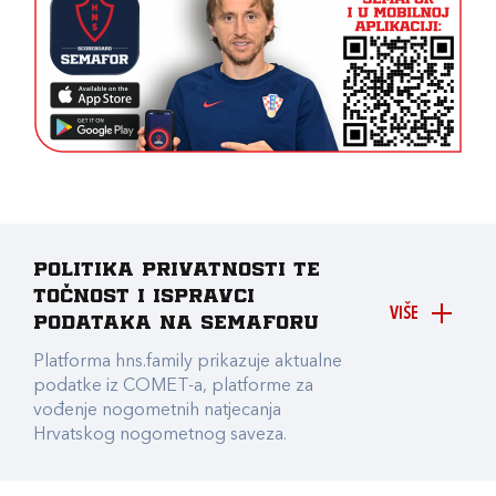
Politika privatnosti te
točnost i ispravci
VIŠE
podataka na Semaforu
Platforma hns.family prikazuje aktualne
podatke iz COMET-a, platforme za
vođenje nogometnih natjecanja
Hrvatskog nogometnog saveza.