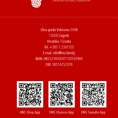
Ulica grada Vukovara 269A
10000 Zagreb
Hrvatska / Croatia
Tel:
+385 1 2361555
E-mail:
info@hns.family
IBAN: HR2523400091100187844
OIB: 08516152078
HNS Shop App
HNS Ulaznice App
HNS Semafor App