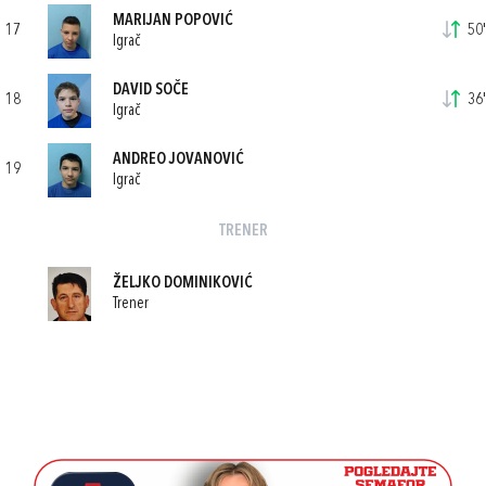
MARIJAN POPOVIĆ
17
50'
Igrač
DAVID SOČE
18
36'
Igrač
ANDREO JOVANOVIĆ
19
Igrač
TRENER
ŽELJKO DOMINIKOVIĆ
Trener