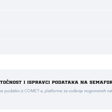
e točnost i ispravci podataka na Semafo
ualne podatke iz COMET-a, platforme za vođenje nogometnih n