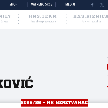
SHOP
VATRENO SRCE
MEDIJI
MILY
HNS.TEAM
HNS.RIZNIC
a Saveza
Hrvatske reprezentacije
Povijest i statistika
ković
2025/26 - NK NERETVANAC