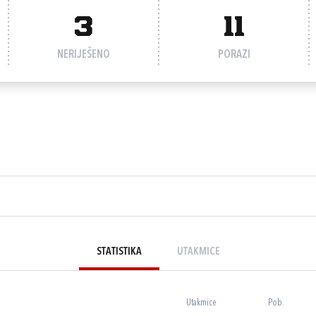
3
11
NERIJEŠENO
PORAZI
STATISTIKA
UTAKMICE
Utakmice
Pob.