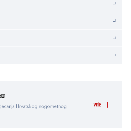
ru
VIŠE
atjecanja Hrvatskog nogometnog