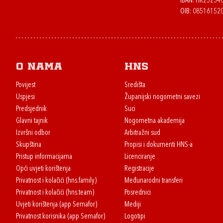
IBAN: HR2523
OIB: 08516152
O nama
HNS
Povijest
Središta
Uspjesi
Županijski nogometni savezi
Predsjednik
Suci
Glavni tajnik
Nogometna akademija
Izvršni odbor
Arbitražni sud
Skupština
Propisi i dokumenti HNS-a
Pristup informacijama
Licenciranje
Opći uvjeti korištenja
Registracije
Privatnost i kolačići (hns.family)
Međunarodni transferi
Privatnost i kolačići (hns.team)
Posrednici
Uvjeti korištenja (app Semafor)
Mediji
Privatnost korisnika (app Semafor)
Logotipi