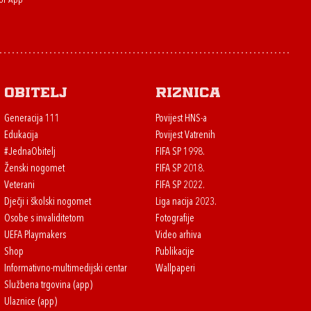
or App
Obitelj
Riznica
Generacija 111
Povijest HNS-a
Edukacija
Povijest Vatrenih
#JednaObitelj
FIFA SP 1998.
Ženski nogomet
FIFA SP 2018.
Veterani
FIFA SP 2022.
Dječji i školski nogomet
Liga nacija 2023.
Osobe s invaliditetom
Fotografije
UEFA Playmakers
Video arhiva
Shop
Publikacije
Informativno-multimedijski centar
Wallpaperi
Službena trgovina (app)
Ulaznice (app)