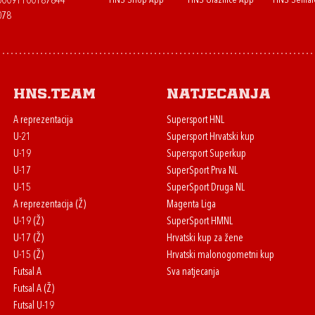
HNS Shop App
HNS Ulaznice App
HNS Semaf
400091100187844
078
HNS.team
Natjecanja
A reprezentacija
Supersport HNL
U-21
Supersport Hrvatski kup
U-19
Supersport Superkup
U-17
SuperSport Prva NL
U-15
SuperSport Druga NL
A reprezentacija (Ž)
Magenta Liga
U-19 (Ž)
SuperSport HMNL
U-17 (Ž)
Hrvatski kup za žene
U-15 (Ž)
Hrvatski malonogometni kup
Futsal A
Sva natjecanja
Futsal A (Ž)
Futsal U-19