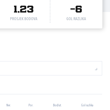
1,23
-6
PROSJEK BODOVA
GOL RAZLIKA
Ner.
Por.
Bod/ut.
Gol razlika