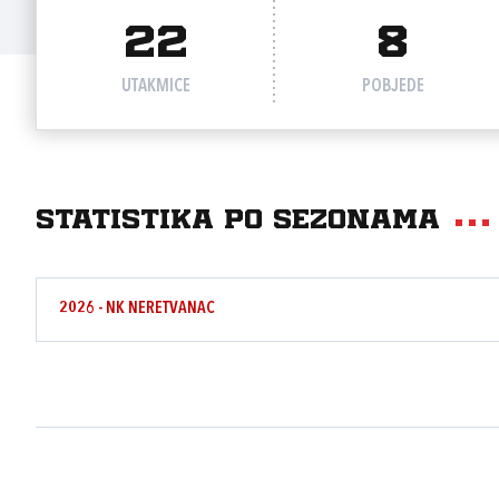
22
8
UTAKMICE
POBJEDE
Statistika po sezonama
2026 - NK NERETVANAC