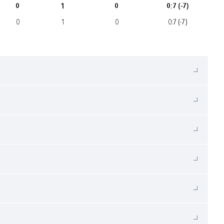
0
1
0
0:7 (-7)
0
1
0
0:7 (-7)