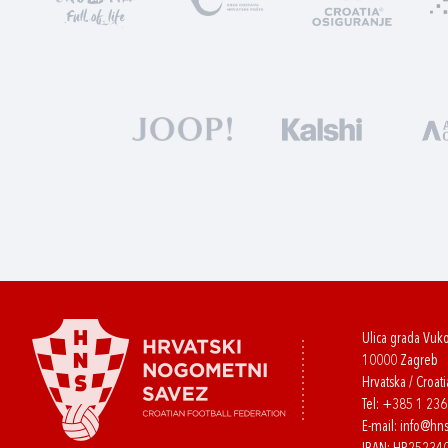
Ulica grada Vuk
10000 Zagreb
Hrvatska / Croati
Tel:
+385 1 23
E-mail:
info@hns