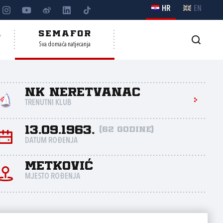
HR
EN
A
SEMAFOR
Sva domaća natjecanja
NK Neretvanac
TRENUTNI KLUB
13.09.1963.
(62 godine)
DATUM ROĐENJA
Metković
MJESTO ROĐENJA