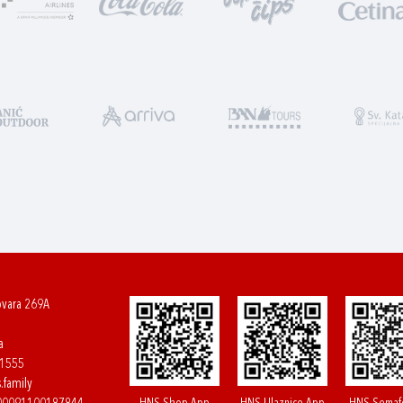
ovara 269A
a
61555
.family