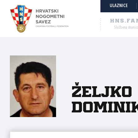
ULAZNICE
HNS.FA
Službena stranic
Željko
Domini