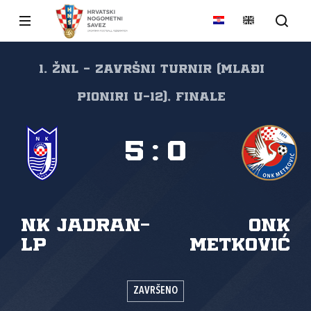
1. ŽNL - Završni turnir (mlađi
pioniri U-12), Finale
5
:
0
NK Jadran-
ONK
LP
Metković
ZAVRŠENO