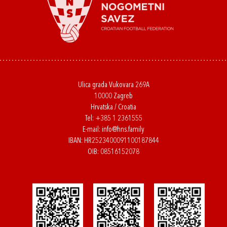
Ulica grada Vukovara 269A
10000 Zagreb
Hrvatska / Croatia
Tel:
+385 1 2361555
E-mail:
info@hns.family
IBAN: HR2523400091100187844
OIB: 08516152078