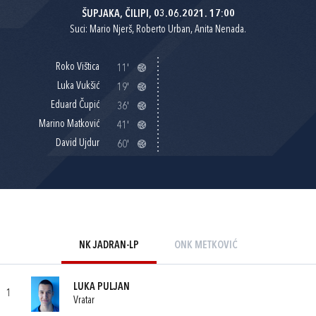
ŠUPJAKA, ČILIPI, 03.06.2021. 17:00
Suci: Mario Njerš, Roberto Urban, Anita Nenada.
Roko Vištica
11'
Luka Vukšić
19'
Eduard Čupić
36'
Marino Matković
41'
David Ujdur
60'
NK JADRAN-LP
ONK METKOVIĆ
LUKA PULJAN
1
Vratar