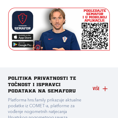
Politika privatnosti te
točnost i ispravci
VIŠE
podataka na Semaforu
Platforma hns.family prikazuje aktualne
podatke iz COMET-a, platforme za
vođenje nogometnih natjecanja
Hrvatskog nogometnog saveza.