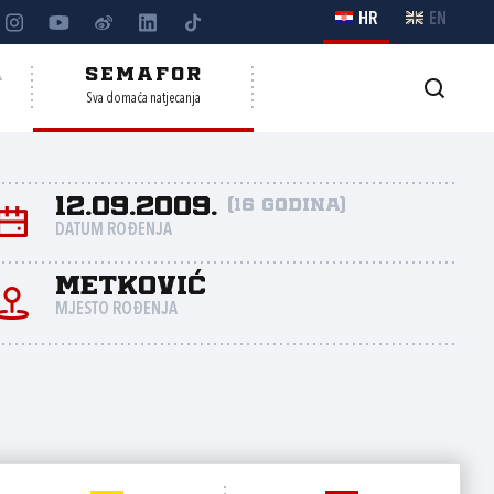
HR
EN
A
SEMAFOR
Sva domaća natjecanja
12.09.2009.
(16 godina)
DATUM ROĐENJA
Metković
MJESTO ROĐENJA