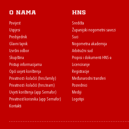
O nama
HNS
Povijest
Središta
Uspjesi
Županijski nogometni savezi
Predsjednik
Suci
Glavni tajnik
Nogometna akademija
Izvršni odbor
Arbitražni sud
Skupština
Propisi i dokumenti HNS-a
Pristup informacijama
Licenciranje
Opći uvjeti korištenja
Registracije
Privatnost i kolačići (hns.family)
Međunarodni transferi
Privatnost i kolačići (hns.team)
Posrednici
Uvjeti korištenja (app Semafor)
Mediji
Privatnost korisnika (app Semafor)
Logotipi
Kontakti