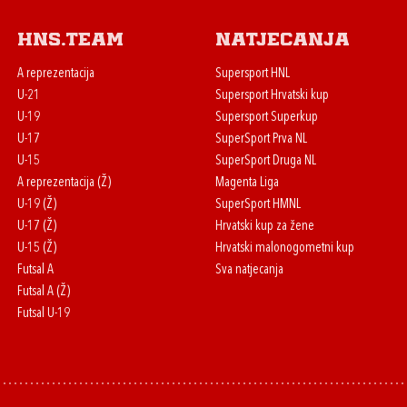
HNS.team
Natjecanja
A reprezentacija
Supersport HNL
U-21
Supersport Hrvatski kup
U-19
Supersport Superkup
U-17
SuperSport Prva NL
U-15
SuperSport Druga NL
A reprezentacija (Ž)
Magenta Liga
U-19 (Ž)
SuperSport HMNL
U-17 (Ž)
Hrvatski kup za žene
U-15 (Ž)
Hrvatski malonogometni kup
Futsal A
Sva natjecanja
Futsal A (Ž)
Futsal U-19