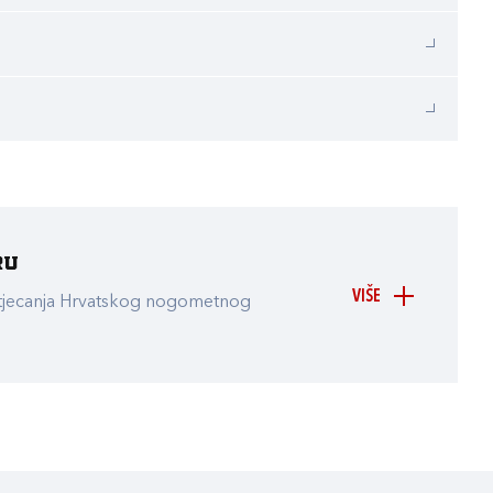
ru
VIŠE
atjecanja Hrvatskog nogometnog