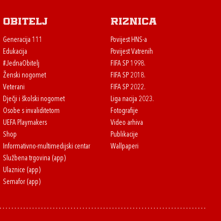
Obitelj
Riznica
Generacija 111
Povijest HNS-a
Edukacija
Povijest Vatrenih
#JednaObitelj
FIFA SP 1998.
Ženski nogomet
FIFA SP 2018.
Veterani
FIFA SP 2022.
Dječji i školski nogomet
Liga nacija 2023.
Osobe s invaliditetom
Fotografije
UEFA Playmakers
Video arhiva
Shop
Publikacije
Informativno-multimedijski centar
Wallpaperi
Službena trgovina (app)
Ulaznice (app)
Semafor (app)