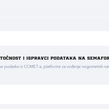
e točnost i ispravci podataka na Semafo
ualne podatke iz COMET-a, platforme za vođenje nogometnih n