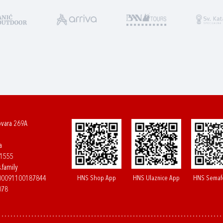
ovara 269A
a
61555
.family
HNS Shop App
HNS Ulaznice App
HNS Semaf
400091100187844
078