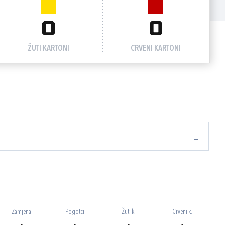
0
0
ŽUTI KARTONI
CRVENI KARTONI
Zamjena
Pogotci
Žuti k.
Crveni k.