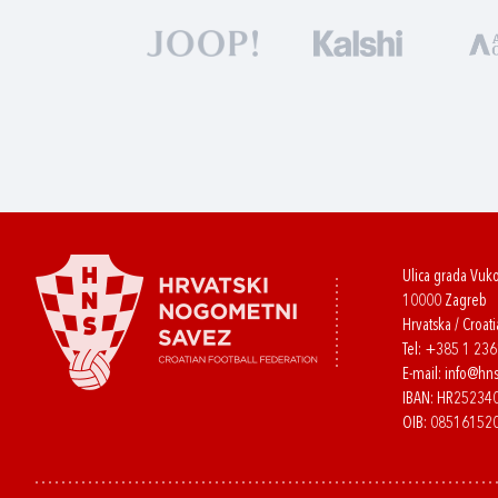
Ulica grada Vuk
10000 Zagreb
Hrvatska / Croati
Tel:
+385 1 23
E-mail:
info@hns
IBAN: HR2523
OIB: 08516152