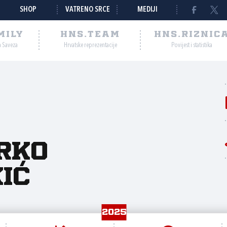
SHOP
VATRENO SRCE
MEDIJI
MILY
HNS.TEAM
HNS.RIZNIC
a Saveza
Hrvatske reprezentacije
Povijest i statistika
rko
ić
2025