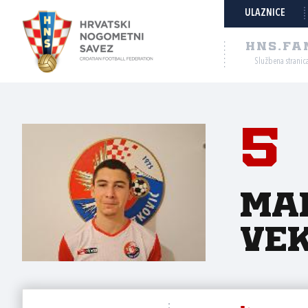
ULAZNICE
HNS.FA
Službena stranic
5
Ma
Vek