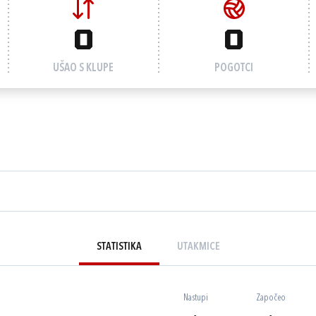
0
0
UŠAO S KLUPE
POGOTCI
STATISTIKA
UTAKMICE
Nastupi
Započeo