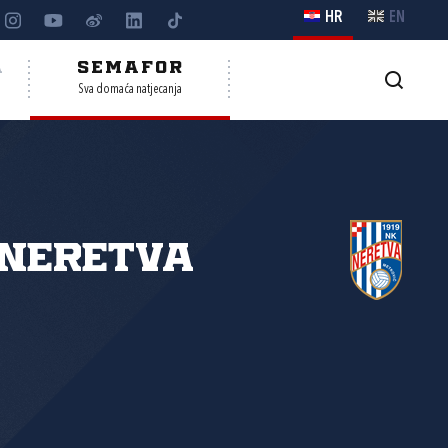
HR
EN
A
SEMAFOR
Sva domaća natjecanja
Neretva