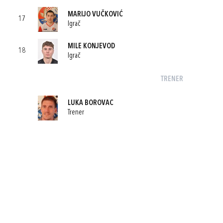
MARIJO VUČKOVIĆ
17
Igrač
MILE KONJEVOD
18
Igrač
TRENER
LUKA BOROVAC
Trener