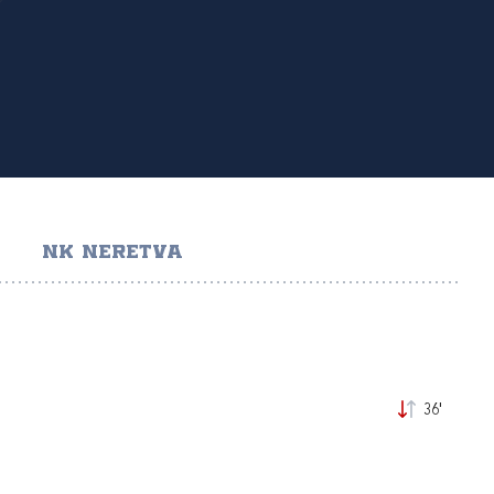
NK NERETVA
36'