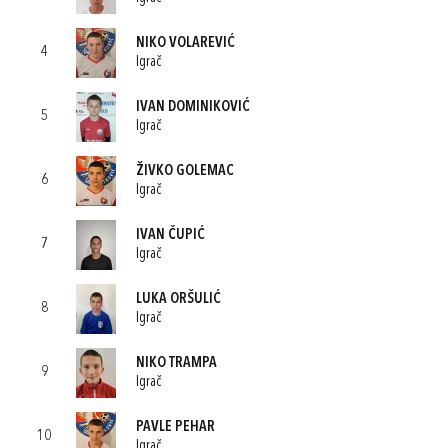
NIKO VOLAREVIĆ
4
Igrač
IVAN DOMINIKOVIĆ
5
Igrač
ŽIVKO GOLEMAC
6
Igrač
IVAN ČUPIĆ
7
Igrač
LUKA ORŠULIĆ
8
Igrač
NIKO TRAMPA
9
Igrač
PAVLE PEHAR
10
Igrač