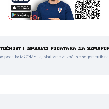
e točnost i ispravci podataka na Semafo
ualne podatke iz COMET-a, platforme za vođenje nogometnih n