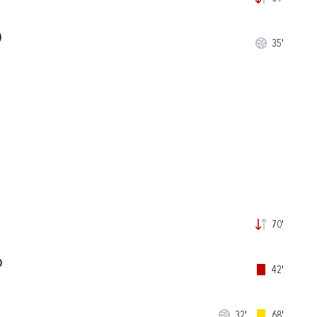
)
35'
70'
O
42'
32'
68'