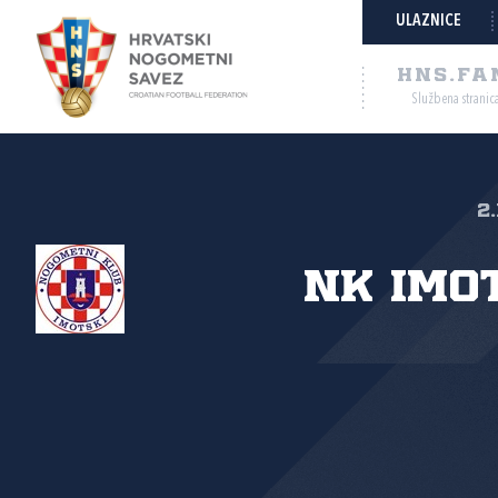
ULAZNICE
HNS.FA
Službena stranic
2
NK Imo