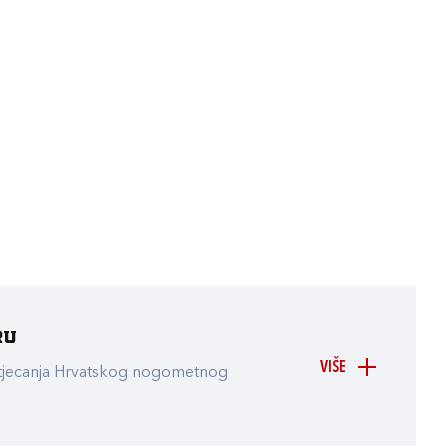
ru
VIŠE
atjecanja Hrvatskog nogometnog