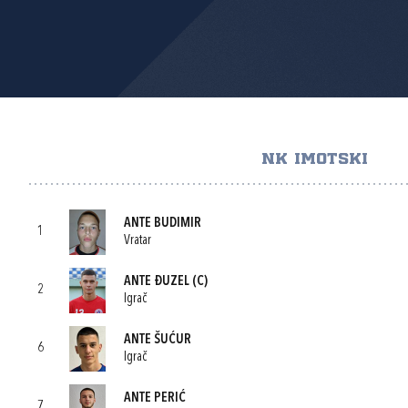
NK IMOTSKI
ANTE BUDIMIR
1
Vratar
ANTE ĐUZEL
(C)
2
Igrač
ANTE ŠUĆUR
6
Igrač
ANTE PERIĆ
7