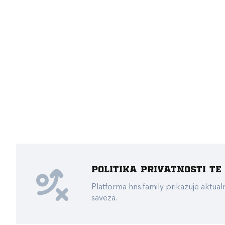
Politika privatnosti t
Platforma hns.family prikazuje akt
saveza.