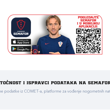
e točnost i ispravci podataka na Semafo
ualne podatke iz COMET-a, platforme za vođenje nogometnih n