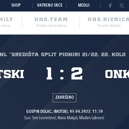
SHOP
VATRENO SRCE
MEDIJI
MILY
HNS.TEAM
HNS.RIZNIC
a Saveza
Hrvatske reprezentacije
Povijest i statistika
.NL "SREDIŠTA SPLIT Pioniri 21/22, 22. kolo
1
:
2
tski
ONK
ZAVRŠENO
GOSPIN DOLAC, IMOTSKI, 09.04.2022. 11:30
Suci: Toni Lovrinčević, Mario Matijaš, Mladen Labrović.