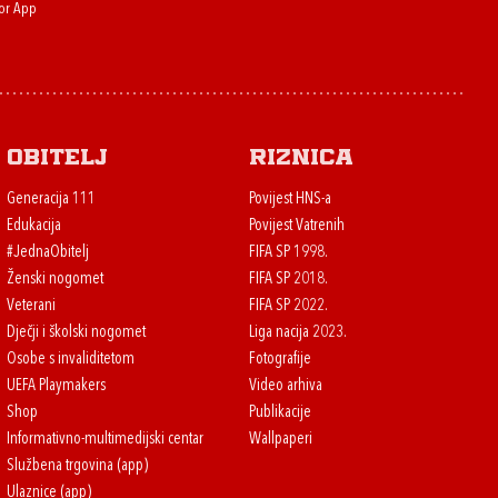
or App
Obitelj
Riznica
Generacija 111
Povijest HNS-a
Edukacija
Povijest Vatrenih
#JednaObitelj
FIFA SP 1998.
Ženski nogomet
FIFA SP 2018.
Veterani
FIFA SP 2022.
Dječji i školski nogomet
Liga nacija 2023.
Osobe s invaliditetom
Fotografije
UEFA Playmakers
Video arhiva
Shop
Publikacije
Informativno-multimedijski centar
Wallpaperi
Službena trgovina (app)
Ulaznice (app)