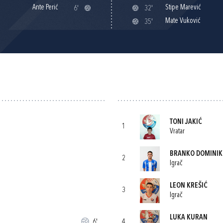
Ante Perić
Stipe Marević
6'
32'
Mate Vuković
35'
TONI JAKIĆ
1
Vratar
BRANKO DOMINIK
2
Igrač
LEON KREŠIĆ
3
Igrač
LUKA KURAN
6'
4