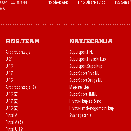
HNS Shop App
HNS Ulaznice App
HNS Semaf
400091100187844
078
HNS.team
Natjecanja
A reprezentacija
Supersport HNL
U-21
Supersport Hrvatski kup
U-19
Supersport Superkup
U-17
SuperSport Prva NL
U-15
SuperSport Druga NL
A reprezentacija (Ž)
Magenta Liga
U-19 (Ž)
SuperSport HMNL
U-17 (Ž)
Hrvatski kup za žene
U-15 (Ž)
Hrvatski malonogometni kup
Futsal A
Sva natjecanja
Futsal A (Ž)
Futsal U-19