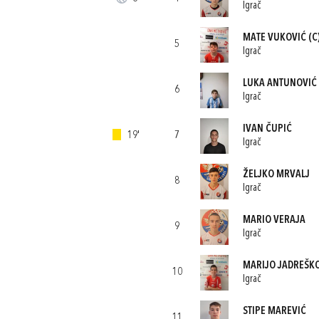
Igrač
MATE VUKOVIĆ
(C
5
Igrač
LUKA ANTUNOVIĆ
6
Igrač
IVAN ČUPIĆ
19'
7
Igrač
ŽELJKO MRVALJ
8
Igrač
MARIO VERAJA
9
Igrač
MARIJO JADREŠK
10
Igrač
STIPE MAREVIĆ
11