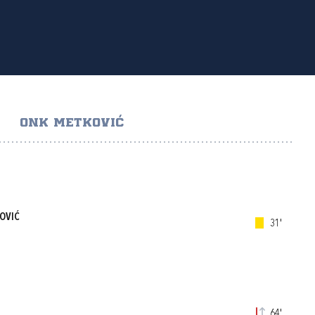
ONK METKOVIĆ
OVIĆ
31'
64'