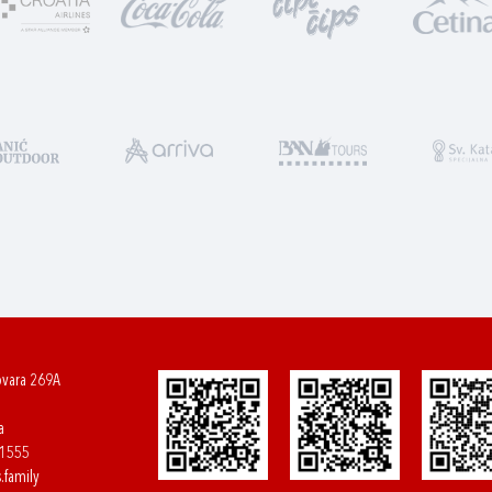
ovara 269A
a
61555
.family