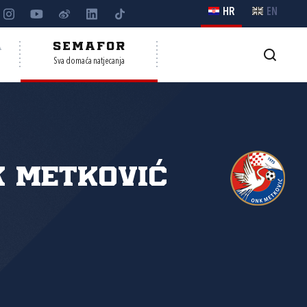
HR
EN
A
SEMAFOR
Sva domaća natjecanja
 Metković