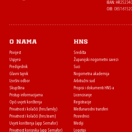
IBAN: HR2523
OIB: 08516152
O nama
HNS
Povijest
Središta
Uspjesi
Županijski nogometni savezi
Predsjednik
Suci
Glavni tajnik
Nogometna akademija
Izvršni odbor
Arbitražni sud
Skupština
Propisi i dokumenti HNS-a
Pristup informacijama
Licenciranje
Opći uvjeti korištenja
Registracije
Privatnost i kolačići (hns.family)
Međunarodni transferi
Privatnost i kolačići (hns.team)
Posrednici
Uvjeti korištenja (app Semafor)
Mediji
Privatnost korisnika (app Semafor)
Logotipi