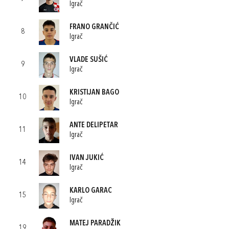
Igrač
FRANO GRANČIĆ
8
Igrač
VLADE SUŠIĆ
9
Igrač
KRISTIJAN BAGO
10
Igrač
ANTE DELIPETAR
11
Igrač
IVAN JUKIĆ
14
Igrač
KARLO GARAC
15
Igrač
MATEJ PARADŽIK
19