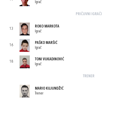
Igrač
PRIČUVNI IGRAČI
ROKO MARKOTA
13
Igrač
PAŠKO MARŠIĆ
16
Igrač
TONI VUKADINOVIĆ
18
Igrač
TRENER
MARIO KUJUNDŽIĆ
Trener