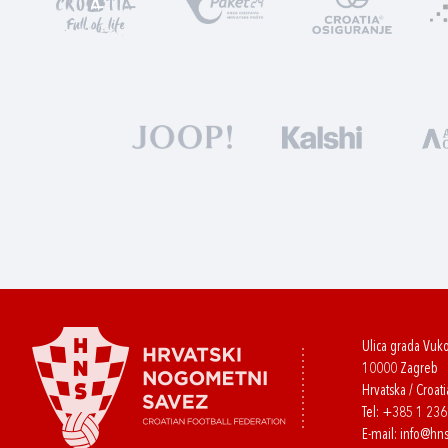
Ulica grada Vuk
10000 Zagreb
Hrvatska / Croati
Tel:
+385 1 23
E-mail:
info@hns