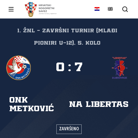
1. ŽNL - Završni turnir (mlađi
pioniri U-12), 5. kolo
0
:
7
ONK
NA Libertas
Metković
ZAVRŠENO