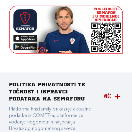
Politika privatnosti te
točnost i ispravci
VIŠE
podataka na Semaforu
Platforma hns.family prikazuje aktualne
podatke iz COMET-a, platforme za
vođenje nogometnih natjecanja
Hrvatskog nogometnog saveza.