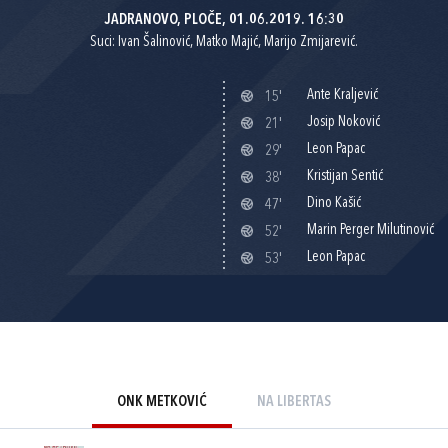
JADRANOVO, PLOČE, 01.06.2019. 16:30
Suci: Ivan Šalinović, Matko Majić, Marijo Zmijarević.
Ante Kraljević
15'
Josip Noković
21'
Leon Papac
29'
Kristijan Sentić
38'
Dino Kašić
47'
Marin Perger Milutinović
52'
Leon Papac
53'
ONK METKOVIĆ
NA LIBERTAS