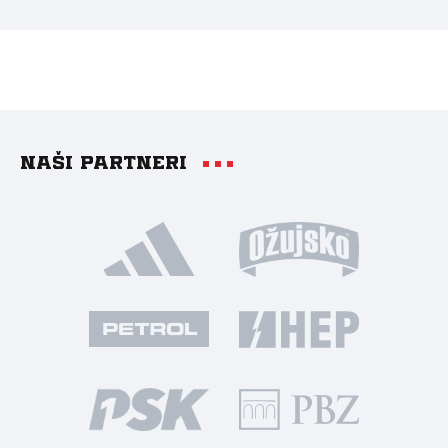
Naši partneri