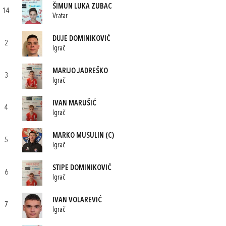
ŠIMUN LUKA ZUBAC
14
Vratar
DUJE DOMINIKOVIĆ
2
Igrač
MARIJO JADREŠKO
3
Igrač
IVAN MARUŠIĆ
4
Igrač
MARKO MUSULIN
(C)
5
Igrač
STIPE DOMINIKOVIĆ
6
Igrač
IVAN VOLAREVIĆ
7
Igrač