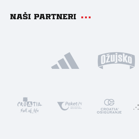
Naši partneri