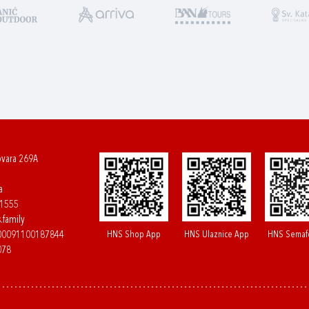
ovara 269A
a
61555
.family
HNS Shop App
HNS Ulaznice App
HNS Semaf
400091100187844
078