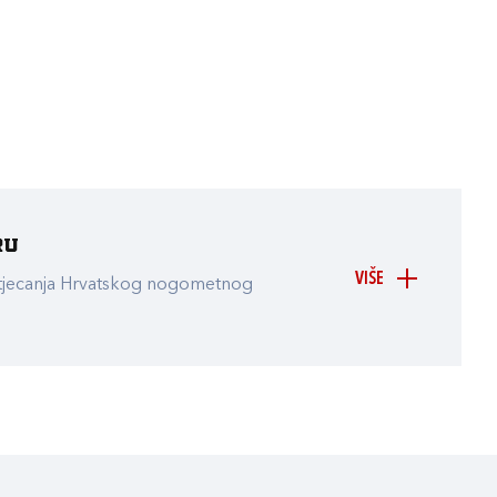
ru
VIŠE
atjecanja Hrvatskog nogometnog