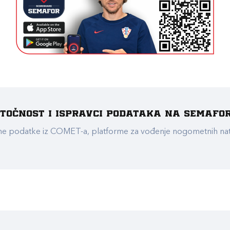
e točnost i ispravci podataka na Semafo
ualne podatke iz COMET-a, platforme za vođenje nogometnih n