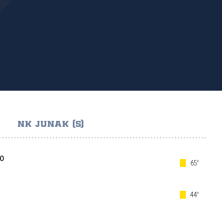
NK JUNAK (S)
LO
65'
44'