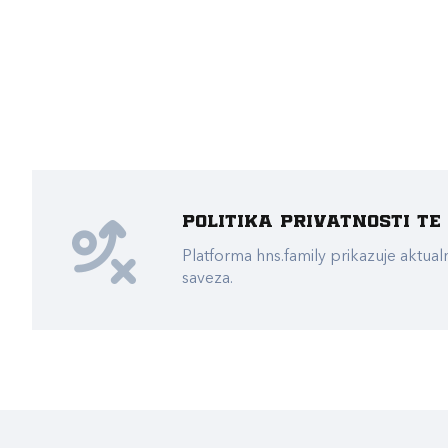
Politika privatnosti t
Platforma hns.family prikazuje akt
saveza.