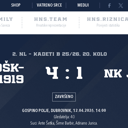
SHOP
VATRENO SRCE
MEDIJI
MILY
HNS.TEAM
HNS.RIZNIC
a Saveza
Hrvatske reprezentacije
Povijest i statistika
2. NL - KADETI B 25/26, 20. kolo
OŠK-
4
:
1
NK 
1919
ZAVRŠENO
GOSPINO POLJE, DUBROVNIK, 12.04.2026. 14:00
Gledatelja: 40
Suci: Ante Šetka, Šime Barbir, Adriano Jurica.