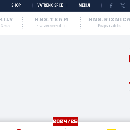
SHOP
VATRENO SRCE
MEDIJI
MILY
HNS.TEAM
HNS.RIZNIC
a Saveza
Hrvatske reprezentacije
Povijest i statistika
2024/25