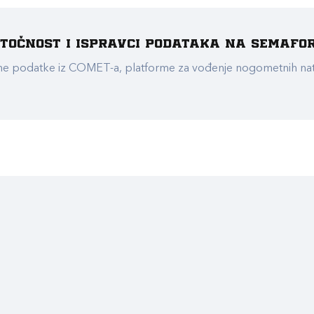
e točnost i ispravci podataka na Semafo
ualne podatke iz COMET-a, platforme za vođenje nogometnih n