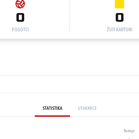
0
0
POGOTCI
ŽUTI KARTONI
STATISTIKA
UTAKMICE
Nastupi