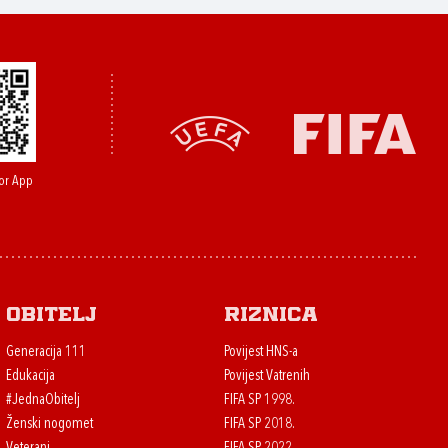
or App
Obitelj
Riznica
Generacija 111
Povijest HNS-a
Edukacija
Povijest Vatrenih
#JednaObitelj
FIFA SP 1998.
Ženski nogomet
FIFA SP 2018.