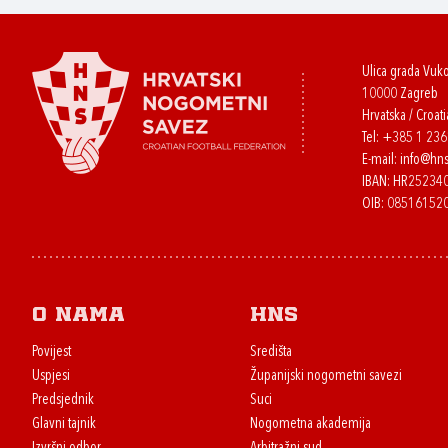
Ulica grada Vuk
10000 Zagreb
Hrvatska / Croati
Tel:
+385 1 23
E-mail:
info@hns
IBAN: HR2523
OIB: 08516152
O nama
HNS
Povijest
Središta
Uspjesi
Županijski nogometni savezi
Predsjednik
Suci
Glavni tajnik
Nogometna akademija