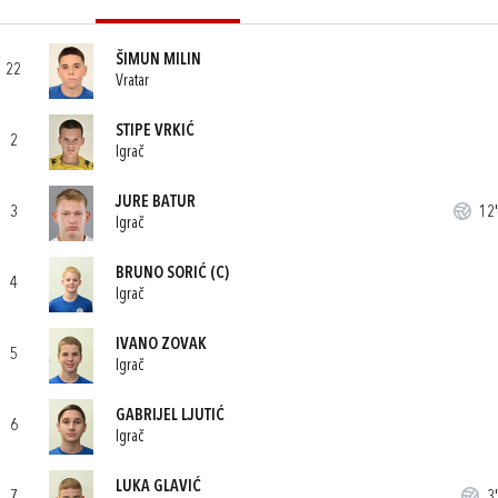
ŠIMUN MILIN
22
Vratar
STIPE VRKIĆ
2
Igrač
JURE BATUR
3
12'
Igrač
BRUNO SORIĆ
(C)
4
Igrač
IVANO ZOVAK
5
Igrač
GABRIJEL LJUTIĆ
6
Igrač
LUKA GLAVIĆ
7
3'