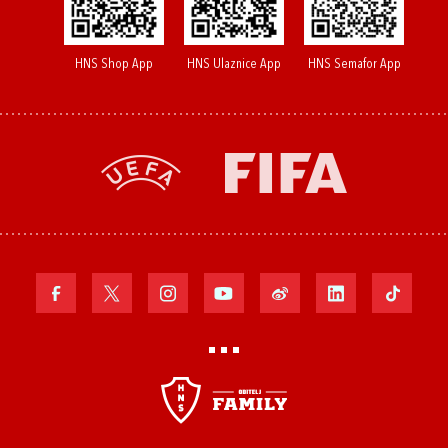
HNS Shop App
HNS Ulaznice App
HNS Semafor App