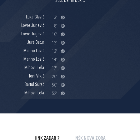
Suci: Damir Dukić.
Luka Glavić
3'
Lovre Jurjević
8'
Lovre Jurjević
10'
Jure Batur
12'
Marino Lozić
13'
Marino Lozić
14'
Mihovil Lela
17'
Toni Vrkić
20'
Bartul Surać
50'
Mihovil Lela
52'
HNK ZADAR 2
NŠK NOVA ZORA