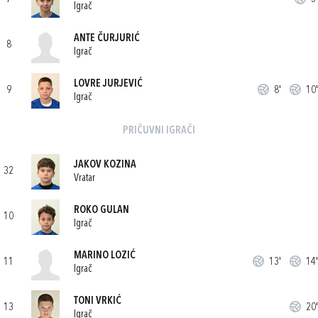
Igrač
ANTE ČURJURIĆ
8
Igrač
LOVRE JURJEVIĆ
9
8'
10'
Igrač
PRIČUVNI IGRAČI
JAKOV KOZINA
32
Vratar
ROKO GULAN
10
Igrač
MARINO LOZIĆ
11
13'
14'
Igrač
TONI VRKIĆ
13
20'
Igrač