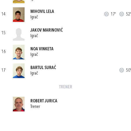
MIHOVIL LELA
14
17'
52'
Igrač
JAKOV MARINOVIĆ
15
Igrač
NOA VINKETA
16
Igrač
BARTUL SURAĆ
17
50'
Igrač
TRENER
ROBERT JURICA
Trener