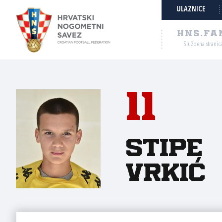
ULAZNICE
HNS.FA
Službena stranic
11
Stipe
Vrkić