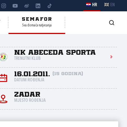
HR
EN
A
SEMAFOR
Sva domaća natjecanja
NK Abeceda sporta
TRENUTNI KLUB
16.01.2011.
(15 godina)
DATUM ROĐENJA
Zadar
MJESTO ROĐENJA