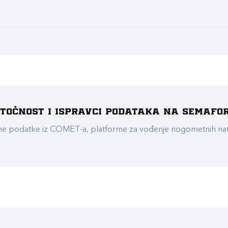
e točnost i ispravci podataka na Semafo
ualne podatke iz COMET-a, platforme za vođenje nogometnih n