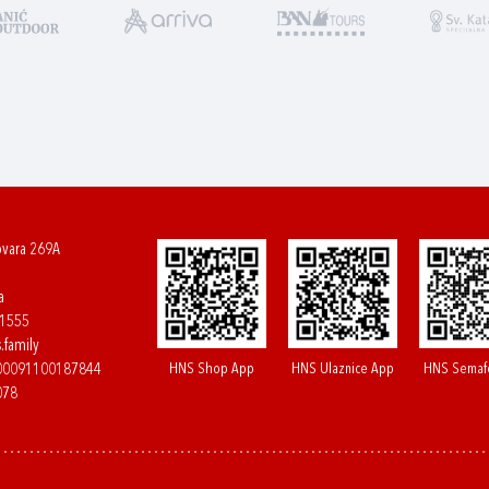
ovara 269A
a
61555
.family
HNS Shop App
HNS Ulaznice App
HNS Semaf
400091100187844
078