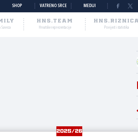
SHOP
VATRENO SRCE
MEDIJI
MILY
HNS.TEAM
HNS.RIZNIC
a Saveza
Hrvatske reprezentacije
Povijest i statistika
2025/26