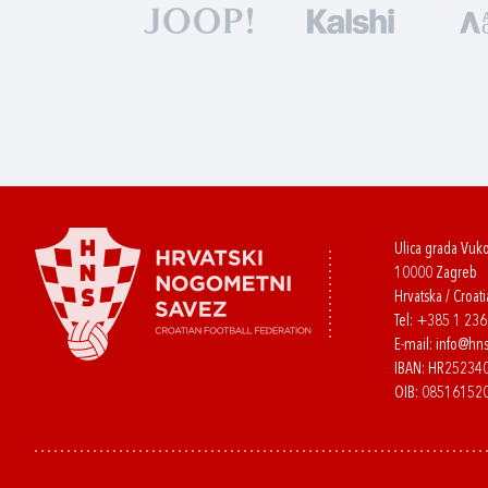
Ulica grada Vuk
10000 Zagreb
Hrvatska / Croati
Tel:
+385 1 23
E-mail:
info@hns
IBAN: HR2523
OIB: 08516152