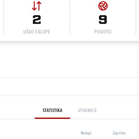
2
9
UŠAO S KLUPE
POGOTCI
STATISTIKA
UTAKMICE
Nastupi
Započeo