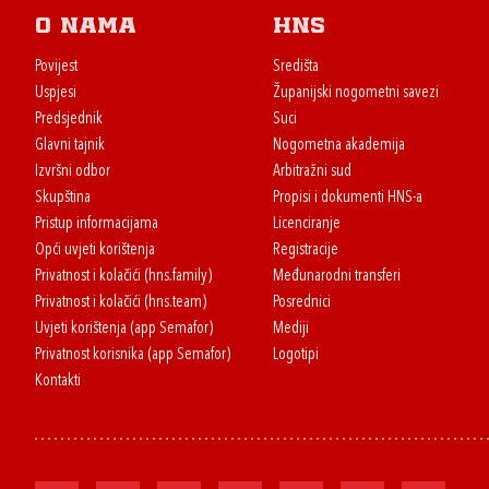
O nama
HNS
Povijest
Središta
Uspjesi
Županijski nogometni savezi
Predsjednik
Suci
Glavni tajnik
Nogometna akademija
Izvršni odbor
Arbitražni sud
Skupština
Propisi i dokumenti HNS-a
Pristup informacijama
Licenciranje
Opći uvjeti korištenja
Registracije
Privatnost i kolačići (hns.family)
Međunarodni transferi
Privatnost i kolačići (hns.team)
Posrednici
Uvjeti korištenja (app Semafor)
Mediji
Privatnost korisnika (app Semafor)
Logotipi
Kontakti