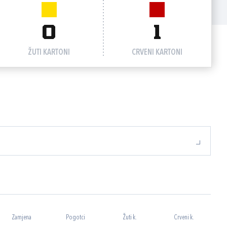
0
1
ŽUTI KARTONI
CRVENI KARTONI
Zamjena
Pogotci
Žuti k.
Crveni k.