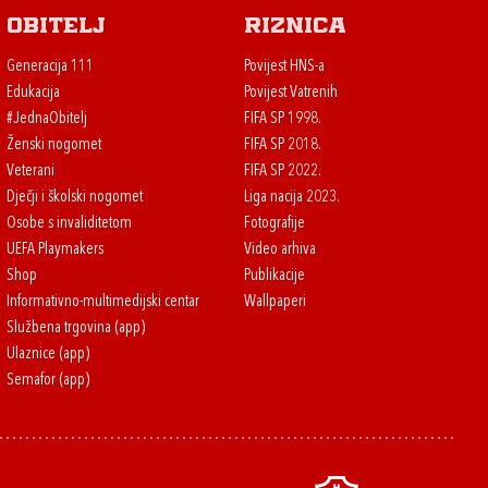
Obitelj
Riznica
Generacija 111
Povijest HNS-a
Edukacija
Povijest Vatrenih
#JednaObitelj
FIFA SP 1998.
Ženski nogomet
FIFA SP 2018.
Veterani
FIFA SP 2022.
Dječji i školski nogomet
Liga nacija 2023.
Osobe s invaliditetom
Fotografije
UEFA Playmakers
Video arhiva
Shop
Publikacije
Informativno-multimedijski centar
Wallpaperi
Službena trgovina (app)
Ulaznice (app)
Semafor (app)