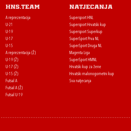
HNS.team
Natjecanja
A reprezentacija
Supersport HNL
U-21
Supersport Hrvatski kup
U-19
Supersport Superkup
U-17
SuperSport Prva NL
U-15
SuperSport Druga NL
A reprezentacija (Ž)
Magenta Liga
U-19 (Ž)
SuperSport HMNL
U-17 (Ž)
Hrvatski kup za žene
U-15 (Ž)
Hrvatski malonogometni kup
Futsal A
Sva natjecanja
Futsal A (Ž)
Futsal U-19