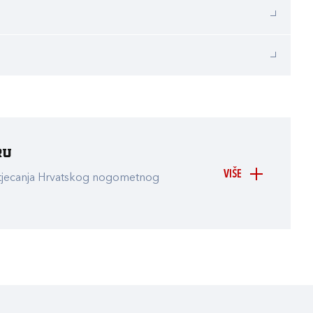
ru
VIŠE
atjecanja Hrvatskog nogometnog