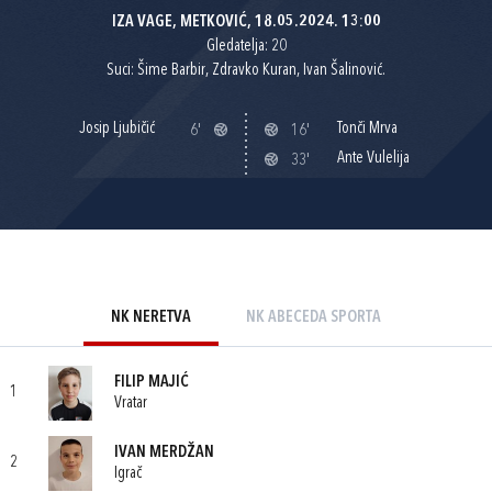
IZA VAGE, METKOVIĆ, 18.05.2024. 13:00
Gledatelja: 20
Suci: Šime Barbir, Zdravko Kuran, Ivan Šalinović.
Josip Ljubičić
Tonči Mrva
6'
16'
Ante Vulelija
33'
NK NERETVA
NK ABECEDA SPORTA
FILIP MAJIĆ
1
Vratar
IVAN MERDŽAN
2
Igrač