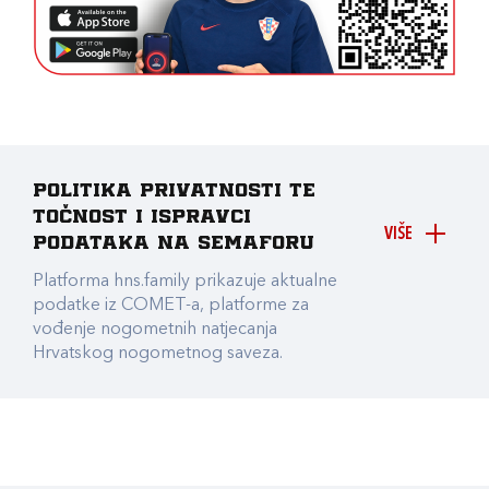
Politika privatnosti te
točnost i ispravci
VIŠE
podataka na Semaforu
Platforma hns.family prikazuje aktualne
podatke iz COMET-a, platforme za
vođenje nogometnih natjecanja
Hrvatskog nogometnog saveza.