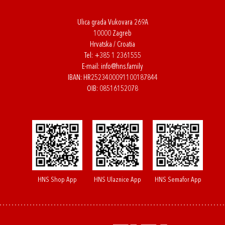
Ulica grada Vukovara 269A
10000 Zagreb
Hrvatska / Croatia
Tel:
+385 1 2361555
E-mail:
info@hns.family
IBAN: HR2523400091100187844
OIB: 08516152078
HNS Shop App
HNS Ulaznice App
HNS Semafor App