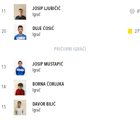
JOSIP LJUBIČIĆ
11
6'
Igrač
DUJE ĆOSIĆ
20
27'
Igrač
PRIČUVNI IGRAČI
JOSIP MUSTAPIĆ
13
Igrač
BORNA ĆORLUKA
14
Igrač
DAVOR BILIĆ
15
Igrač