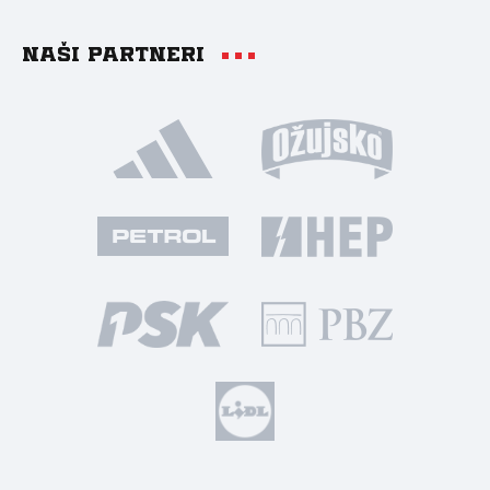
Naši partneri