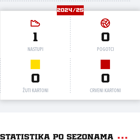
2024/25
1
0
NASTUPI
POGOTCI
0
0
ŽUTI KARTONI
CRVENI KARTONI
Statistika po sezonama