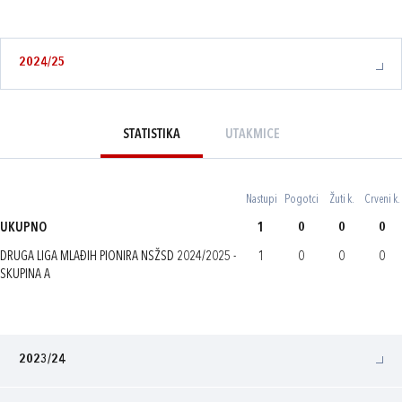
2024/25
STATISTIKA
UTAKMICE
Nastupi
Pogotci
Žuti k.
Crveni k.
UKUPNO
1
0
0
0
DRUGA LIGA MLAĐIH PIONIRA NSŽSD 2024/2025 -
1
0
0
0
SKUPINA A
2023/24