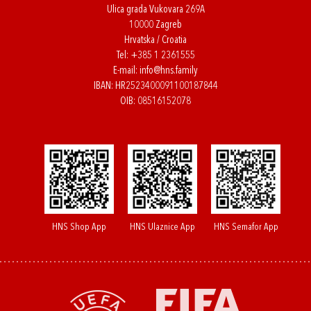
Ulica grada Vukovara 269A
10000 Zagreb
Hrvatska / Croatia
Tel:
+385 1 2361555
E-mail:
info@hns.family
IBAN: HR2523400091100187844
OIB: 08516152078
HNS Shop App
HNS Ulaznice App
HNS Semafor App