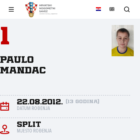
1
Paulo
Mandac
22.08.2012.
(13 godina)
DATUM ROĐENJA
Split
MJESTO ROĐENJA