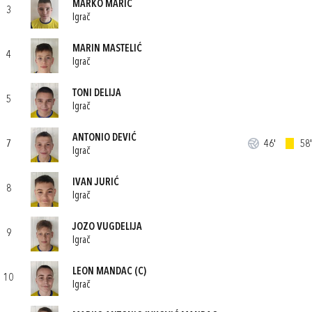
MARKO MARIĆ
3
Igrač
MARIN MASTELIĆ
4
Igrač
TONI DELIJA
5
Igrač
ANTONIO DEVIĆ
7
46'
58'
Igrač
IVAN JURIĆ
8
Igrač
JOZO VUGDELIJA
9
Igrač
LEON MANDAC
(C)
10
Igrač