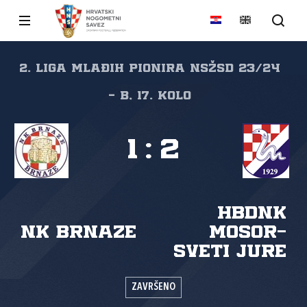
2. liga mlađih pionira NSŽSD 23/24
- B, 17. kolo
1
:
2
HBDNK
NK Brnaze
Mosor-
Sveti Jure
ZAVRŠENO