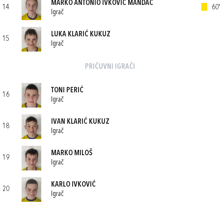
MARKO ANTONIO IVKOVIĆ MANDAC
14
60'
Igrač
LUKA KLARIĆ KUKUZ
15
Igrač
PRIČUVNI IGRAČI
TONI PERIĆ
16
Igrač
IVAN KLARIĆ KUKUZ
18
Igrač
MARKO MILOŠ
19
Igrač
KARLO IVKOVIĆ
20
Igrač