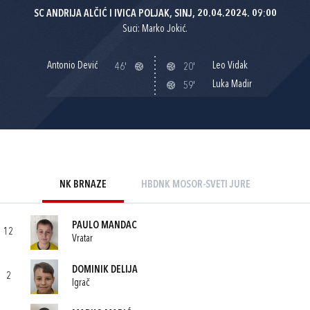
SC ANDRIJA ALČIĆ I IVICA POLJAK, SINJ, 20.04.2024. 09:00
Suci: Marko Jokić.
Antonio Dević
Leo Vidak
46'
20'
Luka Madir
59'
NK BRNAZE
HBDNK MOSOR-SVETI JURE
PAULO MANDAC
12
Vratar
DOMINIK DELIJA
2
Igrač