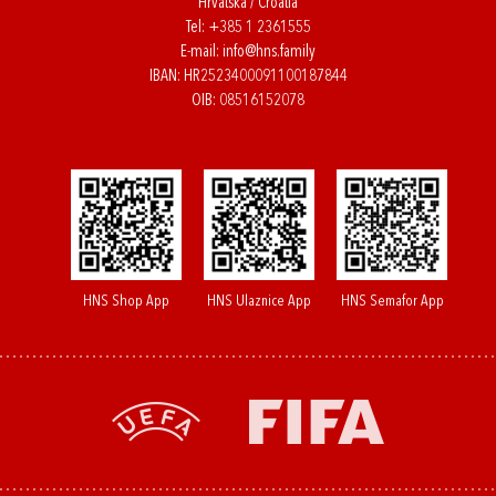
Hrvatska / Croatia
Tel:
+385 1 2361555
E-mail:
info@hns.family
IBAN: HR2523400091100187844
OIB: 08516152078
HNS Shop App
HNS Ulaznice App
HNS Semafor App