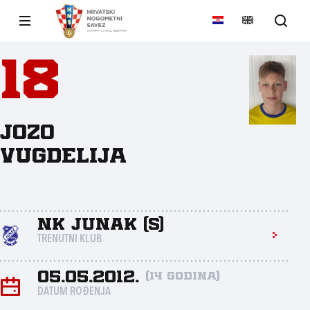
18
Jozo
Vugdelija
NK Junak (S)
TRENUTNI KLUB
05.05.2012.
(14 godina)
DATUM ROĐENJA