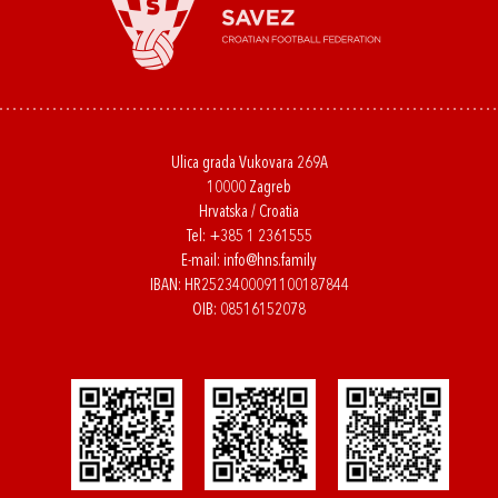
Ulica grada Vukovara 269A
10000 Zagreb
Hrvatska / Croatia
Tel:
+385 1 2361555
E-mail:
info@hns.family
IBAN: HR2523400091100187844
OIB: 08516152078