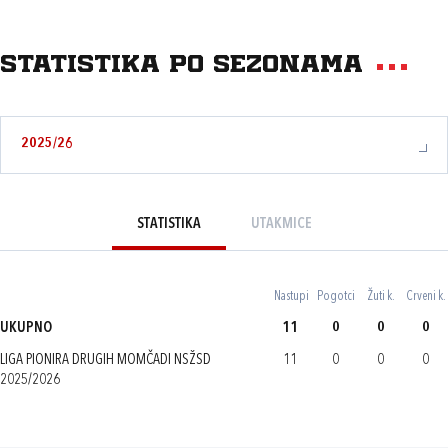
Statistika po sezonama
2025/26
STATISTIKA
UTAKMICE
Nastupi
Pogotci
Žuti k.
Crveni k.
UKUPNO
11
0
0
0
LIGA PIONIRA DRUGIH MOMČADI NSŽSD
11
0
0
0
2025/2026