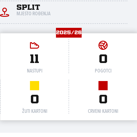
Split
MJESTO ROĐENJA
2025/26
11
0
NASTUPI
POGOTCI
0
0
ŽUTI KARTONI
CRVENI KARTONI