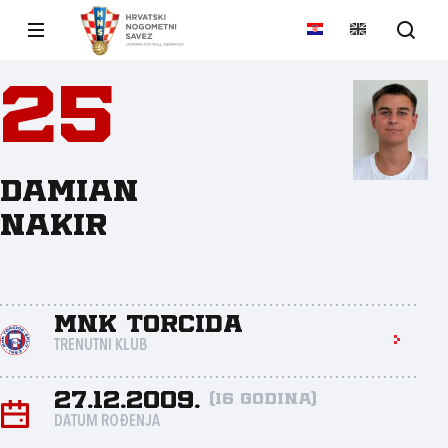
25
Damian
Nakir
MNK Torcida
TRENUTNI KLUB
27.12.2009.
(16 godina)
DATUM ROĐENJA