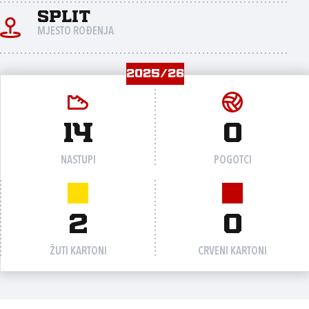
Split
MJESTO ROĐENJA
2025/26
14
0
NASTUPI
POGOTCI
2
0
ŽUTI KARTONI
CRVENI KARTONI