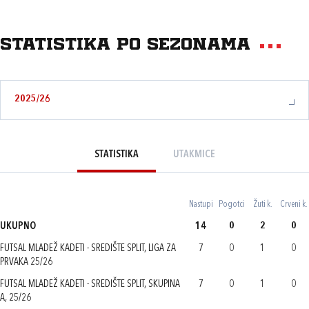
Statistika po sezonama
2025/26
STATISTIKA
UTAKMICE
Nastupi
Pogotci
Žuti k.
Crveni k.
UKUPNO
14
0
2
0
FUTSAL MLADEŽ KADETI - SREDIŠTE SPLIT, LIGA ZA
7
0
1
0
PRVAKA 25/26
FUTSAL MLADEŽ KADETI - SREDIŠTE SPLIT, SKUPINA
7
0
1
0
A, 25/26