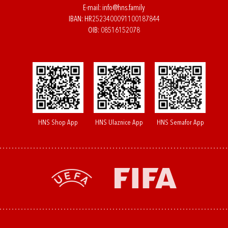
E-mail:
info@hns.family
IBAN: HR2523400091100187844
OIB: 08516152078
HNS Shop App
HNS Ulaznice App
HNS Semafor App