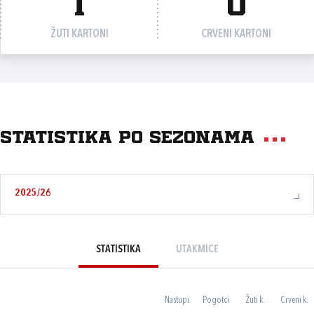
1
0
ŽUTI KARTONI
CRVENI KARTONI
Statistika po sezonama
2025/26
STATISTIKA
UTAKMICE
Nastupi
Pogotci
Žuti k.
Crveni k.