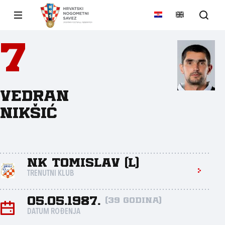
7
Vedran
Nikšić
NK Tomislav (L)
TRENUTNI KLUB
05.05.1987.
(39 godina)
DATUM ROĐENJA