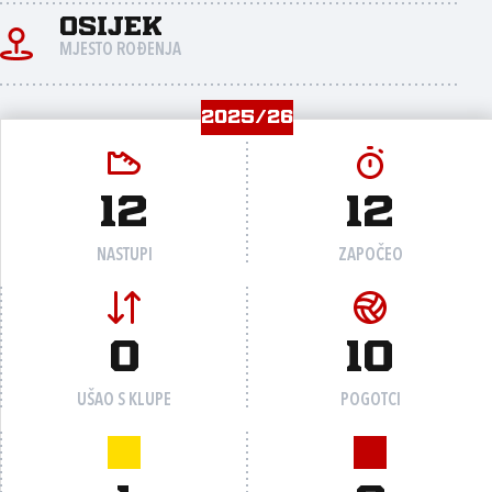
Osijek
MJESTO ROĐENJA
2025/26
12
12
NASTUPI
ZAPOČEO
0
10
UŠAO S KLUPE
POGOTCI