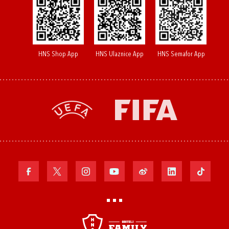
HNS Shop App
HNS Ulaznice App
HNS Semafor App