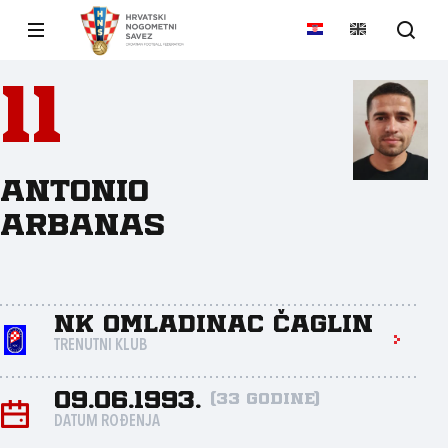
11
Antonio
Arbanas
NK Omladinac Čaglin
TRENUTNI KLUB
09.06.1993.
(33 godine)
DATUM ROĐENJA