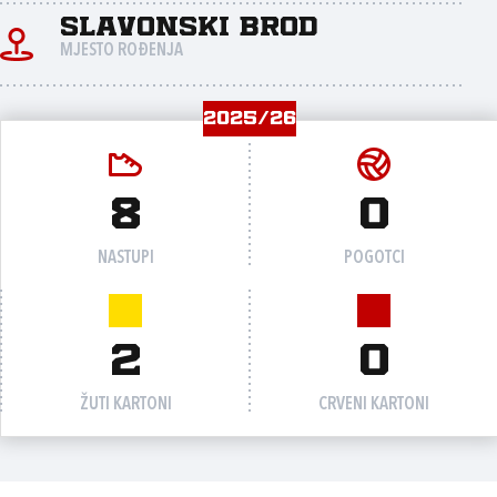
Slavonski Brod
MJESTO ROĐENJA
2025/26
8
0
NASTUPI
POGOTCI
2
0
ŽUTI KARTONI
CRVENI KARTONI