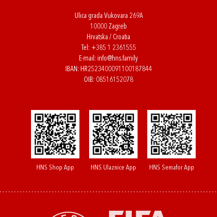
Ulica grada Vukovara 269A
10000 Zagreb
Hrvatska / Croatia
Tel:
+385 1 2361555
E-mail:
info@hns.family
IBAN: HR2523400091100187844
OIB: 08516152078
HNS Shop App
HNS Ulaznice App
HNS Semafor App