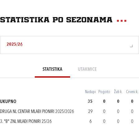
Statistika po sezonama
2025/26
STATISTIKA
UTAKMICE
Nastupi
Pogotci
Žuti k.
Crveni k.
UKUPNO
35
0
0
0
DRUGA NL CENTAR MLAĐI PIONIRI 2025/2026
29
0
0
0
3. "B" ZNL MLAĐI PIONIRI 25/26
6
0
0
0