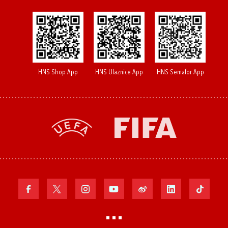
HNS Shop App
HNS Ulaznice App
HNS Semafor App