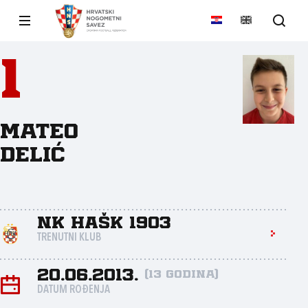
1
Mateo
Delić
NK HAŠK 1903
TRENUTNI KLUB
20.06.2013.
(13 godina)
DATUM ROĐENJA