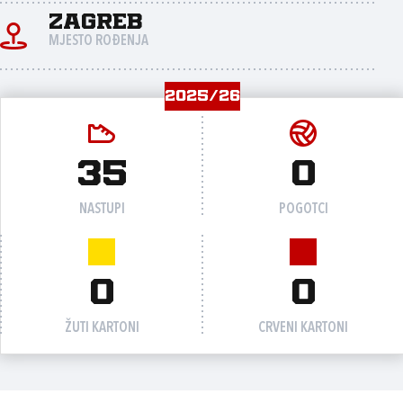
Zagreb
MJESTO ROĐENJA
2025/26
35
0
NASTUPI
POGOTCI
0
0
ŽUTI KARTONI
CRVENI KARTONI