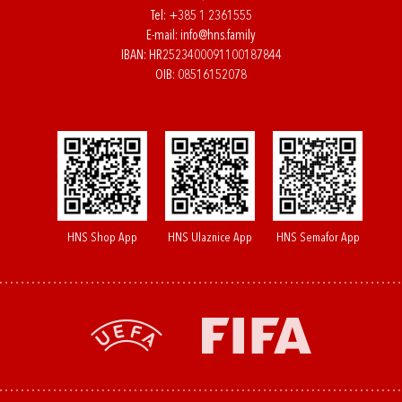
Tel:
+385 1 2361555
E-mail:
info@hns.family
IBAN: HR2523400091100187844
OIB: 08516152078
HNS Shop App
HNS Ulaznice App
HNS Semafor App