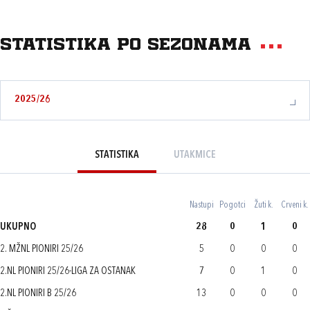
Statistika po sezonama
2025/26
STATISTIKA
UTAKMICE
Nastupi
Pogotci
Žuti k.
Crveni k.
UKUPNO
28
0
1
0
2. MŽNL PIONIRI 25/26
5
0
0
0
2.NL PIONIRI 25/26-LIGA ZA OSTANAK
7
0
1
0
2.NL PIONIRI B 25/26
13
0
0
0