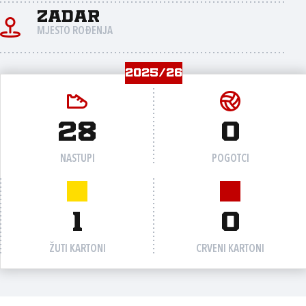
Zadar
MJESTO ROĐENJA
2025/26
28
0
NASTUPI
POGOTCI
1
0
ŽUTI KARTONI
CRVENI KARTONI