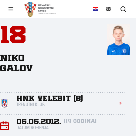
18
Niko
Galov
HNK Velebit (B)
TRENUTNI KLUB
06.05.2012.
(14 godina)
DATUM ROĐENJA