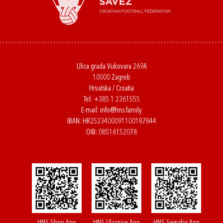
Ulica grada Vukovara 269A
10000 Zagreb
Hrvatska / Croatia
Tel:
+385 1 2361555
E-mail:
info@hns.family
IBAN: HR2523400091100187844
OIB: 08516152078
HNS Shop App
HNS Ulaznice App
HNS Semafor App