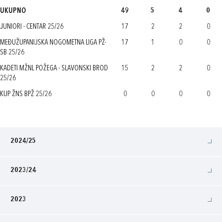
UKUPNO
49
5
4
0
JUNIORI - CENTAR 25/26
17
2
2
0
MEĐUŽUPANIJSKA NOGOMETNA LIGA PŽ-
17
1
0
0
SB 25/26
KADETI MŽNL POŽEGA - SLAVONSKI BROD
15
2
2
0
25/26
KUP ŽNS BPŽ 25/26
0
0
0
0
2024/25
2023/24
2023