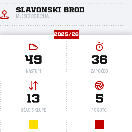
Slavonski Brod
MJESTO ROĐENJA
2025/26
49
36
NASTUPI
ZAPOČEO
13
5
UŠAO S KLUPE
POGOTCI