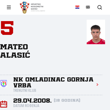
5
Mateo
Alasić
NK Omladinac Gornja
Vrba
TRENUTNI KLUB
29.04.2008.
(18 godina)
DATUM ROĐENJA