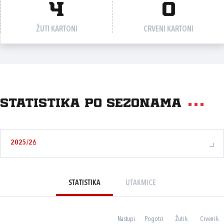
4
0
ŽUTI KARTONI
CRVENI KARTONI
Statistika po sezonama
2025/26
STATISTIKA
UTAKMICE
Nastupi
Pogotci
Žuti k.
Crveni k.